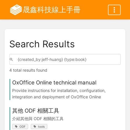
晟鑫科技線上手冊
Search Results
4 total results found
OxOffice Online technical manual
Provide instructions for installation, configuration,
integration and deployment of OxOffice Online
其他 ODF 相關工具
介紹其他與 ODF 相關的工具
ODF
tools