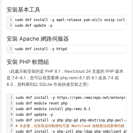
安裝基本工具
1
sudo dnf install -y epel-release yum-utils unzip curl wg
2
sudo dnf update -y
安裝 Apache 網路伺服器
1
sudo dnf install -y httpd
安裝 PHP 軟體組
（此處示範安裝的是 PHP 8.1，Nextcloud 24 支援的 PHP 版本
是 7.4~8.1，您可以視需要將 php:remi-8.1 的 8.1 改為 7.4 或
8.0，資料庫則以 SQLite 作為快速安裝之用）
1
sudo dnf install -y https://rpms.remirepo.net/enterprise
2
sudo dnf module reset php
3
sudo dnf module install php:remi-8.1
4
sudo dnf update -y
5
sudo dnf install -y php php-gd php-mbstring php-pecl-apc
6
# 非必要，但安裝這些軟體包可讓 Nextcloud 效能更佳或新增功能
7
sudo dnf install -y php-intl php-ldap php-smbclient php-