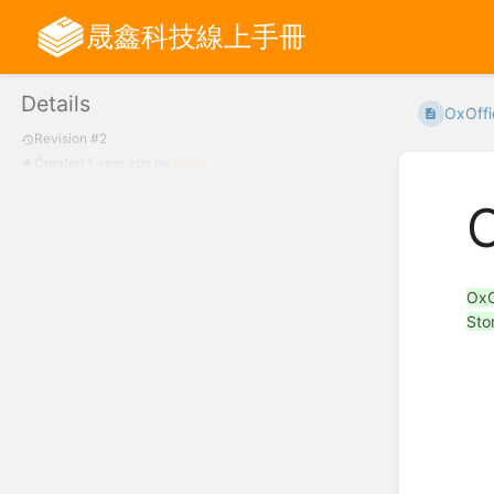
晟鑫科技線上手冊
Details
OxOf
Revision #2
Created
1 year ago
by
kevin
Ox
St