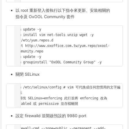
以 root 重新登入後執行以下指令來更新、安裝相關的
指令及 OxOOL Community 套件
yum update -y

yum install vim net-tools unzip wget -y

cd /etc/yum.repos.d

wget http://www.oxoffice.com.tw/yum.repo/oxool-
community.repo

yum update -y

yum groupinstall "OxOOL Community Group" -y
關閉 SELinux
vim /etc/selinux/config # vim 可代換成任何您慣用的文字編
輯器

# 尋找 SELinux=enforcing 此行並將 enforcing 改為 
disabled 或 permissive 並存檔離開
設定 firewalld 並開啟預設的 9980 port
firewall-cmd --zone=public --permanent --add-