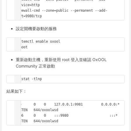
service=http

firewall-cmd --zone=public --permanent --add-
port=9980/tcp
設定開機要啟動的服務
systemctl enable oxool

reboot
重新啟動主機，重新使用 root 登入並確認 OxOOL
Community 正常啟動
netstat -tlnp
結果如下：
tcp      0    0    127.0.0.1:9981	  0.0.0.0:*	
LISTEN   644/oxoolwsd

tcp6     0    0    :::9980		      :::*   	
LISTEN   644/oxoolwsd