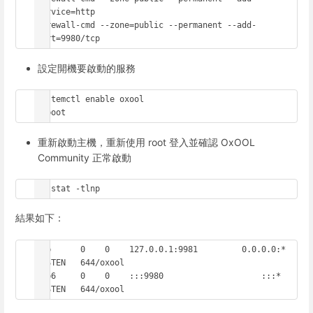
service=http

firewall-cmd --zone=public --permanent --add-
port=9980/tcp
設定開機要啟動的服務
systemctl enable oxool

reboot
重新啟動主機，重新使用 root 登入並確認 OxOOL
Community 正常啟動
netstat -tlnp
結果如下：
tcp      0    0    127.0.0.1:9981	  0.0.0.0:*	
LISTEN   644/oxool

tcp6     0    0    :::9980		      :::*   	
LISTEN   644/oxool