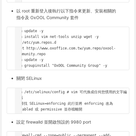
以 root 重新登入後執行以下指令來更新、安裝相關的
指令及 OxOOL Community 套件
yum update -y

yum install vim net-tools unzip wget -y

cd /etc/yum.repos.d

wget http://www.oxoffice.com.tw/yum.repo/oxool-
community.repo

yum update -y

yum groupinstall "OxOOL Community Group" -y
關閉 SELinux
vim /etc/selinux/config # vim 可代換成任何您慣用的文字編
輯器

# 尋找 SELinux=enforcing 此行並將 enforcing 改為 
disabled 或 permissive 並存檔離開
設定 firewalld 並開啟預設的 9980 port
firewall-cmd --zone=public --permanent --add-