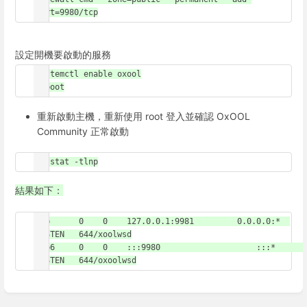
port=9980/tcp
設定開機要啟動的服務
systemctl enable oxool

reboot
重新啟動主機，重新使用 root 登入並確認 OxOOL
Community 正常啟動
netstat -tlnp
結果如下：
tcp      0    0    127.0.0.1:9981	  0.0.0.0:*	
LISTEN   644/xoolwsd

tcp6     0    0    :::9980		      :::*   	
LISTEN   644/oxoolwsd