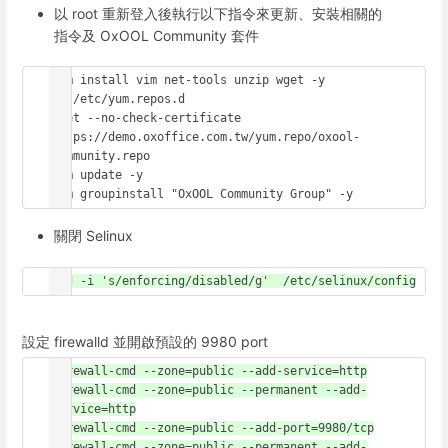
以 root 重新登入後執行以下指令來更新、安裝相關的
指令及 OxOOL Community 套件
yum install vim net-tools unzip wget -y

cd /etc/yum.repos.d

wget --no-check-certificate 
https://demo.oxoffice.com.tw/yum.repo/oxool-
community.repo

yum update -y

yum groupinstall "OxOOL Community Group" -y
關閉 Selinux
sed -i 's/enforcing/disabled/g'  /etc/selinux/config
設定 firewalld 並開啟預設的 9980 port
firewall-cmd --zone=public --add-service=http

firewall-cmd --zone=public --permanent --add-
service=http

firewall-cmd --zone=public --add-port=9980/tcp

firewall-cmd --zone=public --permanent --add-