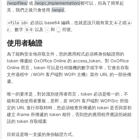
/wopifiles/
或
/wopi_implementation/
都可以，但為了簡單起
見，我們之後只會使用
/wopi/
。
必須以 base64 編碼，也就是說只能有英文
或
<file id>
A-Z
a-
、數字
以及
和
符號。
z
0-9
-
_
使用者驗證
為了能夠安全地存取文件，您的應用程式必須將身份驗證用的
token 傳遞給 OxOffice Online 的 access_token。對 OxOffice
Online 而言，token 可以是任何隨機的數字或字串，它會在存取
文件過程中（WOPI 客戶端對 WOPI 主機）當作 URL 的一部份傳
遞。
唯一的要求是，對於識別使用者而言，token 必須是唯一的，不
能和其他使用者重複，意即，若 WOPI 客戶端對 WOPISrc 所指
定的 URL 進行存取時時，您必須檢查所傳遞的 token 是否與當初
建立 iframe 所傳遞的 token 相符，否則您的應用程序應該拒絕錯
誤的 token 存取檔案
目前這是唯一支援的身份驗證方式。