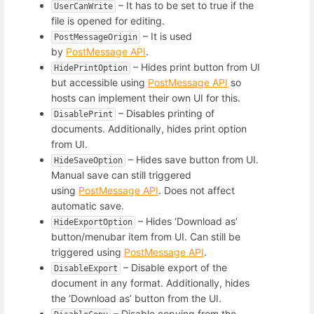
– It has to be set to true if the
UserCanWrite
file is opened for editing.
– It is used
PostMessageOrigin
by
PostMessage API
.
– Hides print button from UI
HidePrintOption
but accessible using
PostMessage API
so
hosts can implement their own UI for this.
– Disables printing of
DisablePrint
documents. Additionally, hides print option
from UI.
– Hides save button from UI.
HideSaveOption
Manual save can still triggered
using
PostMessage API
. Does not affect
automatic save.
– Hides ‘Download as’
HideExportOption
button/menubar item from UI. Can still be
triggered using
PostMessage API
.
– Disable export of the
DisableExport
document in any format. Additionally, hides
the ‘Download as’ button from the UI.
– Disable copying from the