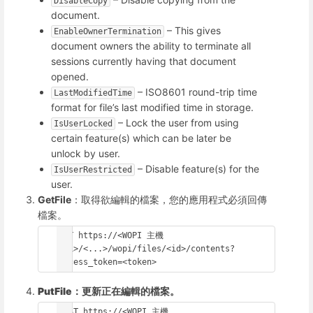
DisableCopy
document.
– This gives
EnableOwnerTermination
document owners the ability to terminate all
sessions currently having that document
opened.
– ISO8601 round-trip time
LastModifiedTime
format for file’s last modified time in storage.
– Lock the user from using
IsUserLocked
certain feature(s) which can be later be
unlock by user.
– Disable feature(s) for the
IsUserRestricted
user.
GetFile
：取得欲編輯的檔案，您的應用程式必須回傳
檔案。
GET https://<WOPI 主機 
URL>/<...>/wopi/files/<id>/contents?
access_token=<token>
PutFile：更新正在編輯的檔案。
POST https://<WOPI 主機 