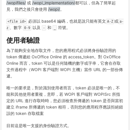
/wopifiles/
或
/wopi_implementation/
都可以，但為了簡單起
見，我們之後只會使用
/wopi/
。
必須以 base64 編碼，也就是說只能有英文
或
<file id>
A-Z
a-
、數字
以及
和
符號。
z
0-9
-
_
使用者驗證
為了能夠安全地存取文件，您的應用程式必須將身份驗證用的
token 傳遞給 OxOffice Online 的 access_token。對 OxOffice
Online 而言，token 可以是任何隨機的數字或字串，它會在存取
文件過程中（WOPI 客戶端對 WOPI 主機）當作 URL 的一部份傳
遞。
唯一的要求是，對於識別使用者而言，token 必須是唯一的，不
能和其他使用者重複，意即，若 WOPI 客戶端對 WOPISrc 所指
定的 URL 進行存取時時，您必須檢查所傳遞的 token 是否與當初
建立 iframe 所傳遞的 token 相符，否則您的應用程序應該拒絕錯
誤的 token 存取檔案
目前這是唯一支援的身份驗證方式。