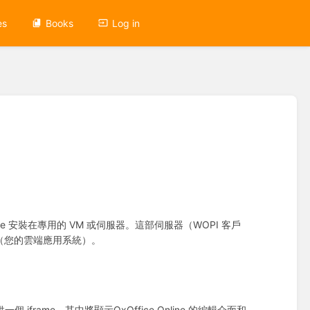
es
Books
Log in
ine 安裝在專用的 VM 或伺服器。這部伺服器（WOPI 客戶
器（您的雲端應用系統）。
ame，其中將顯示OxOffice Online 的編輯介面和