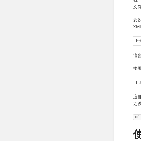
文
要設
XM
ht
這會
接著
ht
這裡
之
<f