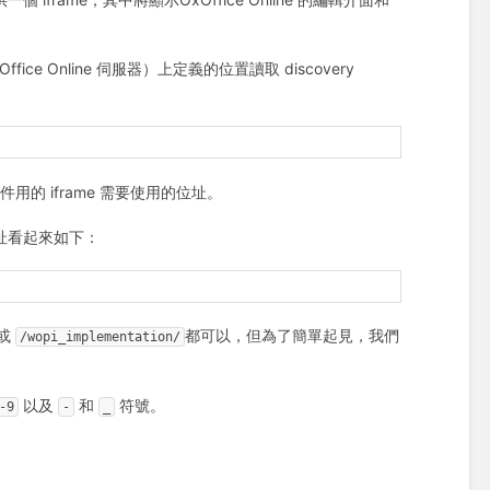
ice Online 伺服器）上定義的位置讀取 discovery
輯文件用的 iframe 需要使用的位址。
網址看起來如下：
或
都可以，但為了簡單起見，我們
/wopi_implementation/
以及
和
符號。
-9
-
_