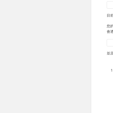
目前
您的
會透
並且