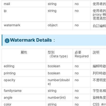
mail
string
no
使用者
ip
string
no
使用者的 I
prox
需透過您
watermark
object
no
自訂編
Watermark Details
：
屬性
型別
必要
說明
（Data type）
Required
editing
boolean
no
編輯時啟用
printing
boolean
no
列印時啟用
opacity
number(doubl
no
不透明度。
e)
familyname
string
no
字型名
angle
number(int)
no
旋轉角度。
color
string
no
CSS #