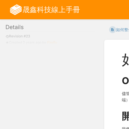
晟鑫科技線上手冊
Details
如何整
Revision #23
Created
2 years ago
by
Firefly
O
儘管
端
開
我們