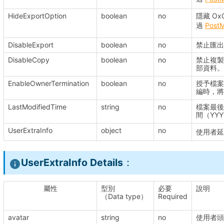
HideExportOption
boolean
no
隱藏 Ox
過
Post
DisableExport
boolean
no
禁止匯出
DisableCopy
boolean
no
禁止複
部資料
EnableOwnerTermination
boolean
no
授予檔
編時，
LastModifiedTime
string
no
檔案最後
間（YYYY
UserExtraInfo
object
no
使用者
UserExtraInfo Details
：
屬性
型別
必要
說明
（Data type）
Required
avatar
string
no
使用者