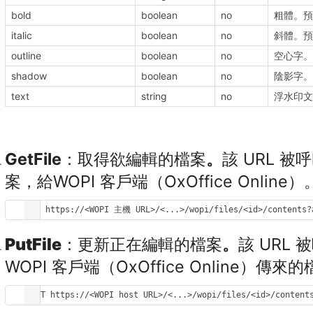
bold
boolean
no
粗體。預設
italic
boolean
no
斜體。預設
outline
boolean
no
空心字。預
shadow
boolean
no
陰影字。預
text
string
no
浮水印文
GetFile
：取得欲編輯的檔案
。
該 URL 
案，給WOPI 客戶端（OxOffice Online）
GET https://<WOPI 主機 URL>/<...>/wopi/files/<id>/contents?
PutFile
：更新正在編輯的檔案
。
該 URL
WOPI 客戶端（OxOffice Online）傳來
POST https://<WOPI host URL>/<...>/wopi/files/<id>/content