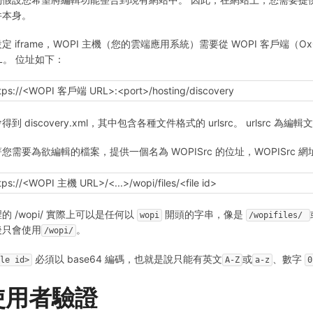
件本身。
定 iframe，WOPI 主機（您的雲端應用系統）需要從 WOPI 客戶端（OxOff
L。 位址如下：
tps://<WOPI 客戶端 URL>:<port>/hosting/discovery
得到 discovery.xml，其中包含各種文件格式的 urlsrc。 urlsrc 為編
您需要為欲編輯的檔案，提供一個名為 WOPISrc 的位址，WOPISrc 
tps://<WOPI 主機 URL>/<...>/wopi/files/<file id>
的 /wopi/ 實際上可以是任何以
開頭的字串，像是
wopi
/wopifiles/ 
後只會使用
。
/wopi/
必須以 base64 編碼，也就是說只能有英文
或
、數字
ile id>
A-Z
a-z
0
使用者驗證