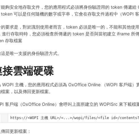
能夠安全地存取文件，您的應用程式必須將身份驗證用的 token 傳遞給 OxOffice On
token 可以是任何隨機的數字或字串，它會在存取文件過程中（WOPI 客戶
的要求是，對於識別使用者而言，token 必須是唯一的，不能和其他使用者重
L 進行存取時時，您必須檢查所傳遞的 token 是否與當初建立 iframe
ken 存取檔案
前這是唯一支援的身份驗證方式。
連接雲端硬碟
 WOPI 主機，您的應用程式必須為 OxOffice Online （WOPI 客戶端
的檔案，以及傳回更新檔案。
PI 客戶端（OxOffice Online）會呼叫上面所建立的 WOPISrc 來下載檔
GET https://<WOPI 主機 URL>/<...>/wopi/files/<file id>/contents?
及傳回更新檔案：