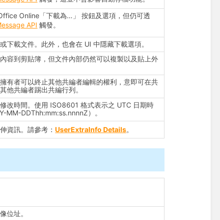
Office Online「下載為…」 按鈕及選項，但仍可透
Message API
觸發。
或下載文件。此外，也會在 UI 中隱藏下載選項。
製內容到剪貼簿，但文件內部仍然可以複製以及貼上外
。
案擁有者可以終止其他共編者編輯的權利，意即可在共
將其他共編者踢出共編行列。
修改時間。使用 ISO8601 格式表示之 UTC 日期時
-MM-DDThh:mm:ss.nnnnZ）。
延伸資訊。請參考：
UserExtraInfo Details
。
頭像位址。