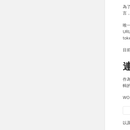
為了
言，
唯一
UR
to
目
作為
輯
WO
以