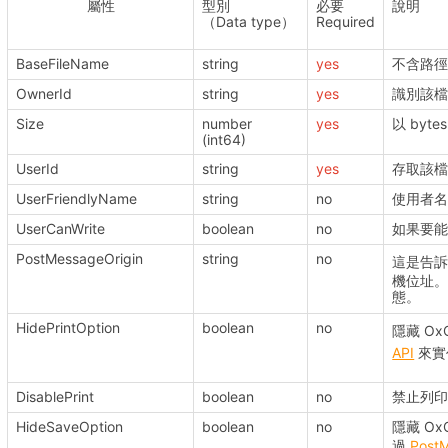
屬性
型別
必要
說明
（Data type）
Required
BaseFileName
string
yes
不含路
OwnerId
string
yes
識別該檔
Size
number
yes
以 by
(int64)
UserId
string
yes
存取該檔
UserFriendlyName
string
no
使用者
UserCanWrite
boolean
no
如果要能夠
PostMessageOrigin
string
no
這是告訴 O
機位址。若
態。
HidePrintOption
boolean
no
隱藏 Ox
API
來實作
DisablePrint
boolean
no
禁止列印
HideSaveOption
boolean
no
隱藏 Ox
過
Post