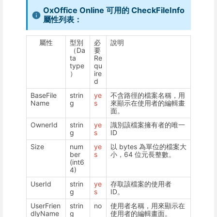
OxOffice Online 可用的 CheckFileInfo
屬性列表：
屬性
型別
必
說明
（Da
要
ta
Re
type
qu
）
ire
d
BaseFile
strin
ye
不含路徑的檔案名稱，用
Name
g
s
來顯示在使用者的編輯畫
面。
OwnerId
strin
ye
識別該檔案擁有者的唯一
g
s
ID
Size
num
ye
以 bytes 為單位的檔案大
ber
s
小，64 位元長整數。
(int6
4)
UserId
strin
ye
存取該檔案的使用者
g
s
ID。
UserFrien
strin
no
使用者名稱，用來顯示在
dlyName
g
使用者的編輯畫面。