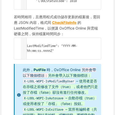
	'ＬOOLStatusCode': 1010

}
若時間相符，且應用程式成功儲存更新的檔案後，需回
應 JSON 內容，格式同
CheckFileInfo
的
LastModifiedTime，以便讓 OxOffice Online 與雲端
硬碟之間，保持檔案時間同步：
{

  "LastModifiedTime": "YYYY-MM-
DDThh:mm:ss.nnnnZ"

}
此外，
PutFile
時，OxOffice Online
另外會帶
以下幾個標頭：
另外會帶入以下幾個標頭：
–
使用者是否
X-LOOL-WOPI-IsModifiedByUser
在存檔之前修改了文件（true），或者他們只是
按了存檔（false）卻沒有進行任何修改。
– 自動存檔（true）
X-LOOL-WOPI-IsAutosave
或使用者按了「存檔」（false）按鈕。
– 當所有編輯者（共
X-LOOL-WOPI-IsExitSave
編狀態）都結束編輯，或離線時，將觸發自動