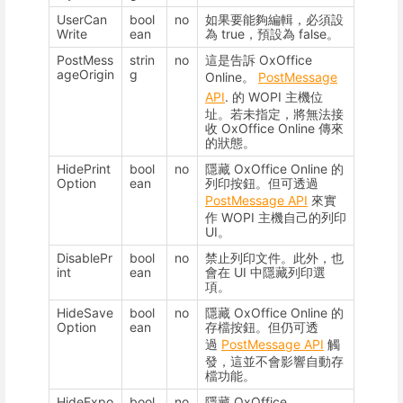
UserCan
bool
no
如果要能夠編輯，必須設
Write
ean
為 true，預設為 false。
PostMess
strin
no
這是告訴 OxOffice
ageOrigin
g
Online。
PostMessage
API
. 的 WOPI 主機位
址。若未指定，將無法接
收 OxOffice Online 傳來
的狀態。
HidePrint
bool
no
隱藏 OxOffice Online 的
Option
ean
列印按鈕。但可透過
PostMessage API
來實
作 WOPI 主機自己的列印
UI。
DisablePr
bool
no
禁止列印文件。此外，也
int
ean
會在 UI 中隱藏列印選
項。
HideSave
bool
no
隱藏 OxOffice Online 的
Option
ean
存檔按鈕。但仍可透
過
PostMessage API
觸
發，這並不會影響自動存
檔功能。
HideExpo
bool
no
隱藏 OxOffice