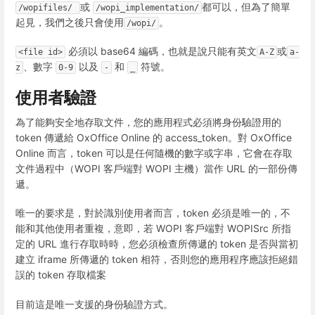
或
都可以，但為了簡單
/wopifiles/ 
/wopi_implementation/
起見，我們之後只會使用
。
/wopi/
必須以 base64 編碼，也就是說只能有英文
或
<file id>
A-Z
a-
、數字
以及
和
符號。
z
0-9
-
_
使用者驗證
為了能夠安全地存取文件，您的應用程式必須將身份驗證用的
token 傳遞給 OxOffice Online 的 access_token。對 OxOffice
Online 而言，token 可以是任何隨機的數字或字串，它會在存取
文件過程中（WOPI 客戶端對 WOPI 主機）當作 URL 的一部份傳
遞。
唯一的要求是，對於識別使用者而言，token 必須是唯一的，不
能和其他使用者重複，意即，若 WOPI 客戶端對 WOPISrc 所指
定的 URL 進行存取時時，您必須檢查所傳遞的 token 是否與當初
建立 iframe 所傳遞的 token 相符，否則您的應用程序應該拒絕錯
誤的 token 存取檔案
目前這是唯一支援的身份驗證方式。