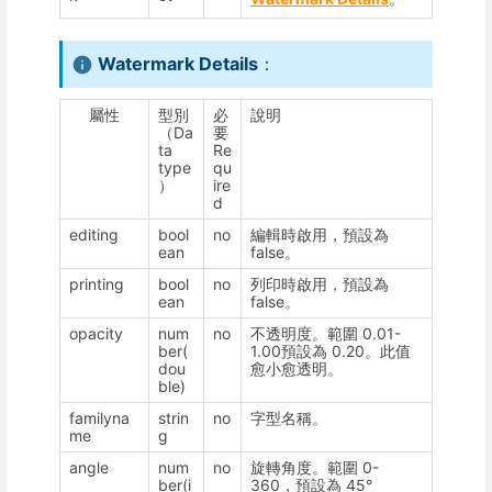
Watermark Details
：
屬性
型別
必
說明
（Da
要
ta
Re
type
qu
）
ire
d
editing
bool
no
編輯時啟用，預設為
ean
false。
printing
bool
no
列印時啟用，預設為
ean
false。
opacity
num
no
不透明度。範圍 0.01-
ber(
1.00預設為 0.20。此值
dou
愈小愈透明。
ble)
familyna
strin
no
字型名稱。
me
g
angle
num
no
旋轉角度。範圍 0-
ber(i
360，預設為 45°