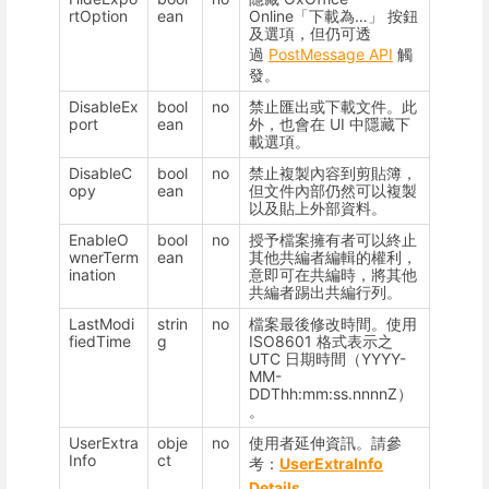
rtOption
ean
Online「下載為…」 按鈕
及選項，但仍可透
過
PostMessage API
觸
發。
DisableEx
bool
no
禁止匯出或下載文件。此
port
ean
外，也會在 UI 中隱藏下
載選項。
DisableC
bool
no
禁止複製內容到剪貼簿，
opy
ean
但文件內部仍然可以複製
以及貼上外部資料。
EnableO
bool
no
授予檔案擁有者可以終止
wnerTerm
ean
其他共編者編輯的權利，
ination
意即可在共編時，將其他
共編者踢出共編行列。
LastModi
strin
no
檔案最後修改時間。使用
fiedTime
g
ISO8601 格式表示之
UTC 日期時間（YYYY-
MM-
DDThh:mm:ss.nnnnZ）
。
UserExtra
obje
no
使用者延伸資訊。請參
Info
ct
考：
UserExtraInfo
Details
。