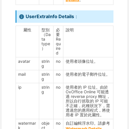
UserExtraInfo Details
：
屬性
型別
必
說明
（Da
要
ta
Re
type
qu
）
ire
d
avatar
strin
no
使用者頭像位址。
g
mail
strin
no
使用者的電子郵件位址。
g
ip
strin
no
使用者的 IP 位址。由於
g
OxOffice Online 可能透
過 reverse proxy 轉址，
所以自行抓取的 IP 可能
不正確，此種狀況下，需
透過您的應用程式，將使
用者 IP 置於此屬性。
watermar
obje
no
自訂編輯浮水印。請參考
k
ct
Watermark Details
。