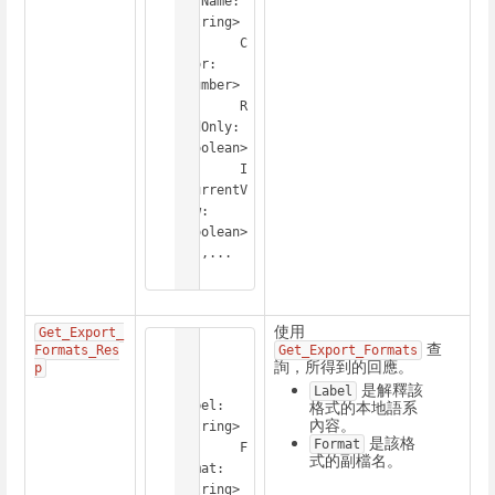
serName: 
<String>

	C
olor: 
<Number>

	R
eadOnly: 
<Boolean>

	I
sCurrentV
iew: 
<Boolean>

  },...

]
使用
Get_E
xport_
[

查
Formats_Res
Get_Export_Formats
  {

詢，所得到的回應。
p
是解釋該
Label
格式的本地語系
Label: 
內容。
<String>

是該格
Format
	F
式的副檔名。
ormat: 
<String>
