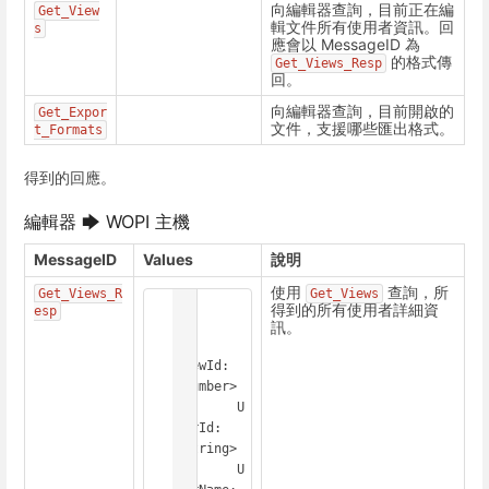
向編輯器查詢，目前正在編
Get_View
輯文件所有使用者資訊。回
s
應會以 MessageID 為
的格式傳
Get_Views_Resp
回。
向編輯器查詢，目前開啟的
Get_Expor
文件，支援哪些匯出格式。
t_Formats
得到的回應。
編輯器 🡆 WOPI 主機
MessageID
Values
說明
使用
查詢，所
Get_Views_R
Get_Views
[

得到的所有使用者詳細資
esp
  {

訊。
ViewId: 
<Number>

	U
serId: 
<String>

	U