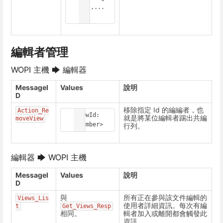
  },...

]
編輯者管理
WOPI 主機 🡆 編輯器
MessageI
Values
說明
D
移除指定 Id 的編編者，也
Action_Re
ViewId: 
就是將某位編輯者踢出共編
moveView
<Number>
行列。
編輯器 🡆 WOPI 主機
MessageI
Values
說明
D
與
所有正在參與該文件編輯的
Views_Lis
使用者詳細資訊。每次有編
t
Get_Views_Resp
相同。
輯者加入或離開都會觸發此
資訊。