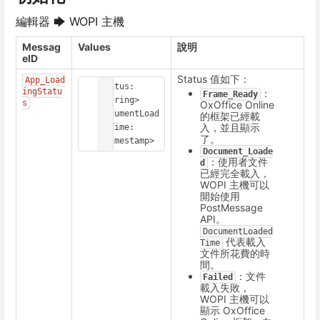
編輯器 🡆 WOPI 主機
Messag
Values
說明
eID
Status 值如下：
App_Load
Status: 
ingStatu
：
Frame_Ready
<String>

s
OxOffice Online
DocumentLoad
的框架已經載
入，並且顯示
edTime: 
了。
<Timestamp>
Document_Loade
：使用者文件
d
已經完全載入，
WOPI 主機可以
開始使用
PostMessage
API。
DocumentLoaded
代表載入
Time
文件所花費的時
間。
：文件
Failed
載入失敗，
WOPI 主機可以
顯示 OxOffice