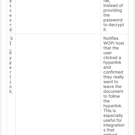
file,
a
instead of
s
providing
s
the
w
password
o
to decrypt
r
it.
d
Notifies
U
WOPI host
I
that the
_
user
H
clicked a
y
hyperlink
p
and
e
confirmed
r
they really
l
want to
i
leave the
n
document
k
to follow
the
hyperlink.
This is
especially
useful for
integration
s that
embed