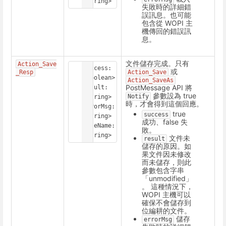
<string>
失敗時的詳細錯
誤訊息。也可能
包含從 WOPI 主
機傳回的錯誤訊
息。
文件儲存完成。只有
Action_Save
success: 
或
_Resp
Action_Save
<boolean>

Action_SaveAs
PostMessage API 將
result: 
參數設為 true
Notify
<string>

時，才會得到這個回應。
errorMsg: 
true
success
<string>

成功、false 失
fileName: 
敗。
<string>
文件未
result
儲存的原因。如
果文件因未修改
而未儲存，則此
參數包含字串
「unmodified」
。 這種情況下，
WOPI 主機可以
確保不會儲存到
位編耕的文件。
儲存
errorMsg