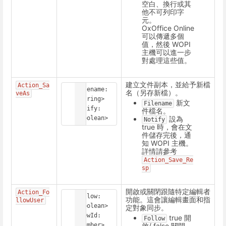
空白、換行或其
他不可列印字
元。
OxOffice Online
可以傳遞多個
值，然後 WOPI
主機可以進一步
對處理這些值。
建立文件副本，並給予新檔
Action_Sa
Filename: 
名（另存新檔）。
veAs
<String>

新文
Filename
Notify: 
件檔名。
設為
<boolean>
Notify
true 時，會在文
件儲存完後，通
知 WOPI 主機。
詳情請參考
Action_Save_Re
sp
開啟或關閉跟隨特定編輯者
Action_Fo
Follow: 
功能。這會讓編輯畫面和指
llowUser
<Boolean>

定對象同步。
ViewId: 
true 開
Follow
啟/ false 關閉。
<Number>