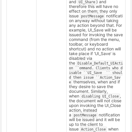
and
) and
UI_Share
therefore this will have no
effect on them; they only
issue
notificati
postMessage
on anyway without taking
any action beyond that. For
example, UI_Save will be
issued for invoking the save
command (from the menu,
toolbar, or keyboard
shortcut) and no action will
take place if ‘UI_Save’ is
disabled via
the
Disable_Default_UIActi
on
``ommand.
Clients
who
d
isable
``UI_Save
``
shoul
d
then
issue
``Action_Sav
themselves, when and if
e
they desire to save the
document. Similarly,
when
,
disabling
UI_Close
the document will not close
upon invoking the UI_Close
action, instead
a
notification
postMessage
will be issued and it will be
up to the client to
issue
when
Action_Close