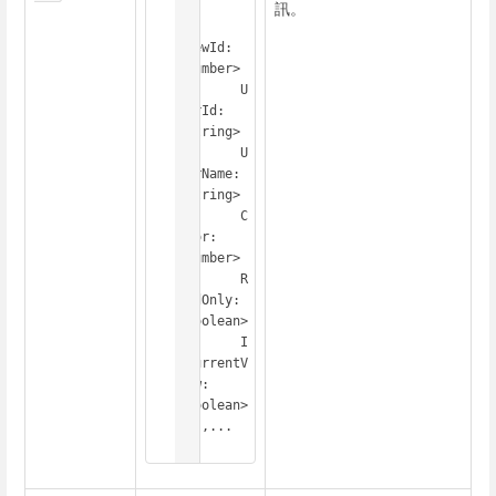
  {

訊。
ViewId: 
<Number>

	U
serId: 
<String>

	U
serName: 
<String>

	C
olor: 
<Number>

	R
eadOnly: 
<Boolean>

	I
sCurrentV
iew: 
<Boolean>

  },...

]