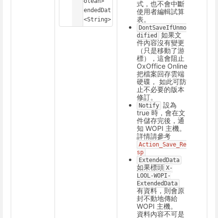
<boolean>

式，也不會中斷
ExtendedDat
使用者編輯試算
表。
a: <String>
DontSaveIfUnmo
如果文
dified
件內容沒有變更
（只是移動了游
標），這會阻止
OxOffice Online
把檔案回存雲端
硬碟， 如此可防
止不必要的版本
修訂。
設為
Notify
true 時，會在文
件儲存完後，通
知 WOPI 主機。
詳情請參考
Action_Save_Re
sp
ExtendedData
如果標頭
X-
LOOL-WOPI-
ExtendedData
有資料，則會原
封不動地傳給
WOPI 主機。
資料內容不可是