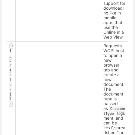
support for
downloadi
ng like in
mobile
apps that
use the
Online in a
Web View.
Requests
U
WOPI host
I
to open a
_
new
C
browser
r
tab and
e
create a
a
new
t
document.
e
The
F
document
i
type is
l
passed
e
as
Documen
argu
tType
ment, and
can be
‘text’,’sprea
dsheet’,’pr