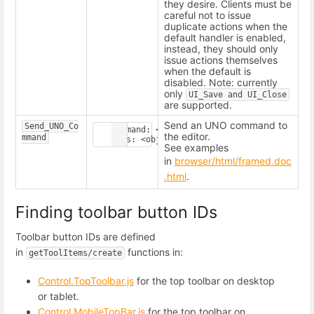
they desire. Clients must be
careful not to issue
duplicate actions when the
default handler is enabled,
instead, they should only
issue actions themselves
when the default is
disabled. Note: currently
only
UI_Save
and
UI_Close
are supported.
Send an UNO command to
Send_UNO_Co
Command: <string>

the editor.
mmand
See examples
in
browser/html/framed.doc
.html
.
Finding toolbar button IDs
Toolbar button IDs are defined
in
functions in:
getToolItems/create
Control.TopToolbar.js
for the top toolbar on desktop
or tablet.
Control.MobileTopBar.js
for the top toolbar on