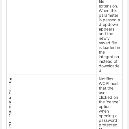
file
extension.
When this
parameter
is passed a
dropdown
appears
and the
newly
saved file
is loaded in
the
integration
instead of
downloade
d.
Notifies
U
WOPI host
I
that the
_
user
C
clicked on
a
the ‘cancel’
n
option
c
when
e
opening a
l
password
_
protected
P