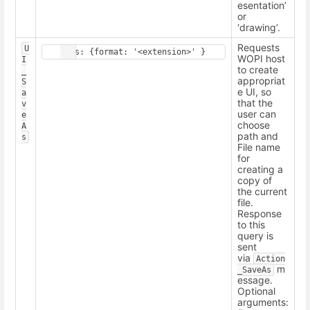
esentation’
or
‘drawing’.
Requests
U
WOPI host
I
to create
_
appropriat
S
e UI, so
a
that the
v
user can
e
choose
A
path and
s
File name
for
creating a
copy of
the current
file.
Response
to this
query is
sent
via
Action
m
_SaveAs
essage.
Optional
arguments: