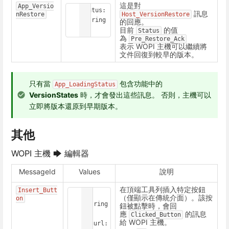
這是對
App_Versio
Status: 
訊息
nRestore
Host_VersionRestore
<string
的回應。
目前
的值
>
Status
為
Pre_Restore_Ack
表示 WOPI 主機可以繼續將
文件回復到較早的版本。
只有當
包含功能中的
App_LoadingStatus
VersionStates
時，才會發出這些訊息。 否則，主機可以
立即將版本還原到早期版本。
其他
WOPI 主機 🡆 編輯器
MessageId
Values
說明
在頂端工具列插入特定按鈕
Insert_Butt
id: 
（僅顯示在傳統介面）。該按
on
<string
鈕被點擊時，會回
應
的訊息
>

Clicked_Button
給 WOPI 主機。
imgurl: 