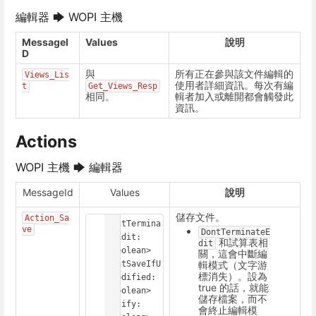
編輯器 🡆 WOPI 主機
MessageI
Values
說明
D
與
所有正在參與該文件編輯的
Views_Lis
使用者詳細資訊。每次有編
t
Get_Views_Resp
相同。
輯者加入或離開都會觸發此
資訊。
Actions
WOPI 主機 🡆 編輯器
MessageId
Values
說明
儲存文件。
Action_Sa
DontTermina
ve
DontTerminateE
teEdit: 
和試算表相
dit
<boolean>

關，這會中斷編
輯模式（文字游
DontSaveIfU
標消失）。設為
nmodified: 
true 的話，就能
<boolean>

儲存檔案，而不
Notify: 
會終止編輯模