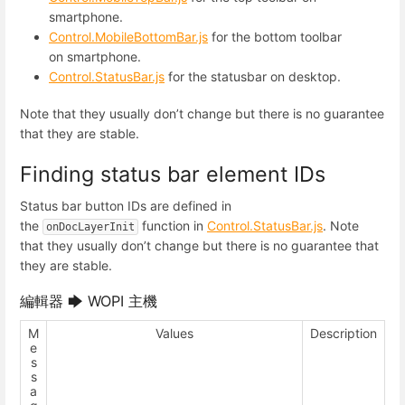
smartphone.
Control.MobileBottomBar.js
for the bottom toolbar
on smartphone.
Control.StatusBar.js
for the statusbar on desktop.
Note that they usually don’t change but there is no guarantee
that they are stable.
Finding status bar element IDs
Status bar button IDs are defined in
the
function in
Control.StatusBar.js
. Note
onDocLayerInit
that they usually don’t change but there is no guarantee that
they are stable.
編輯器 🡆 WOPI 主機
M
Values
Description
e
s
s
a