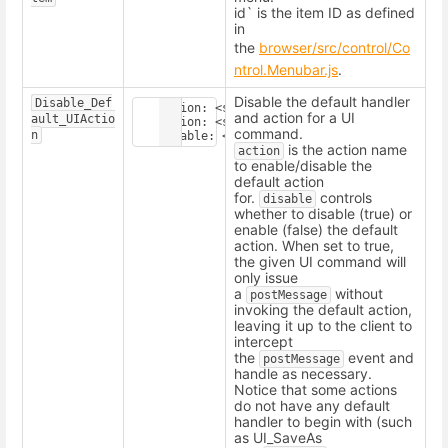
id`
is the item ID as defined
in
the
browser/src/control/Co
ntrol.Menubar.js
.
Disable the default handler
Disable_Def
action: <string>

and action for a UI
ault_UIActio
action: <string>

command.
n
is the action name
action
to enable/disable the
default action
for.
controls
disable
whether to disable (true) or
enable (false) the default
action. When set to true,
the given UI command will
only issue
a
without
postMessage
invoking the default action,
leaving it up to the client to
intercept
the
event and
postMessage
handle as necessary.
Notice that some actions
do not have any default
handler to begin with (such
as UI_SaveAs