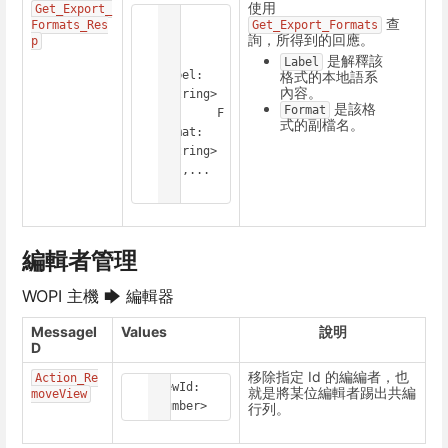
使用
Get_E
xport_
[

查
Formats_Res
Get_Export_Formats
  {

詢，所得到的回應。
p
是解釋該
Label
格式的本地語系
Label: 
內容。
<String>

是該格
Format
	F
式的副檔名。
ormat: 
<String>

  },...

]
編輯者管理
WOPI 主機 🡆 編輯器
MessageI
Values
說明
D
移除指定 Id 的編編者，也
Action_Re
ViewId: 
就是將某位編輯者踢出共編
moveView
<Number>
行列。