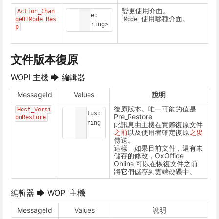
變更使用介面。
Action_Chan
Mode: 
使用哪種介面。
geUIMode_Res
Mode
<string>
p
文件版本復原
WOPI 主機 🡆 編輯器
MessageId
Values
說明
復原版本。唯一可能的值是
Host_Versi
Status: 
Pre_Restore
onRestore
<string
此訊息由主機在實際復原文件
之前
以及使用者確定復原
之後
>
傳送。
這樣，如果目前文件，還有未
儲存的修改，OxOffice
Online 可以在恢復文件之前
將它們儲存到雲端硬碟中。
編輯器 🡆 WOPI 主機
MessageId
Values
說明