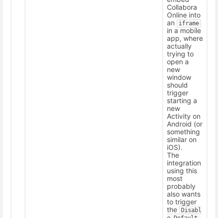
Collabora
Online into
an
iframe
in a mobile
app, where
actually
trying to
open a
new
window
should
trigger
starting a
new
Activity on
Android (or
something
similar on
iOS).
The
integration
using this
most
probably
also wants
to trigger
the
Disabl
e_Default_