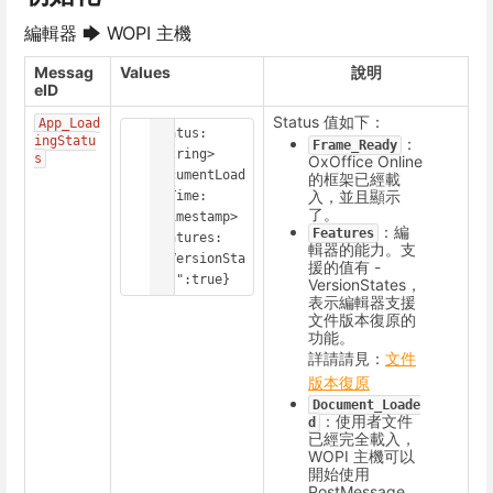
編輯器 🡆 WOPI 主機
Messag
Values
說明
eID
Status 值如下：
App_Load
Status: 
ingStatu
：
Frame_Ready
<String>

s
OxOffice Online
DocumentLoad
的框架已經載
入，並且顯示
edTime: 
了。
<Timestamp>

：編
Features
Features: 
輯器的能力。支
{"VersionSta
援的值有 -
tes":true}
VersionStates，
表示編輯器支援
文件版本復原的
功能。
詳請請見：
文件
版本復原
Document_Loade
：使用者文件
d
已經完全載入，
WOPI 主機可以
開始使用
PostMessage