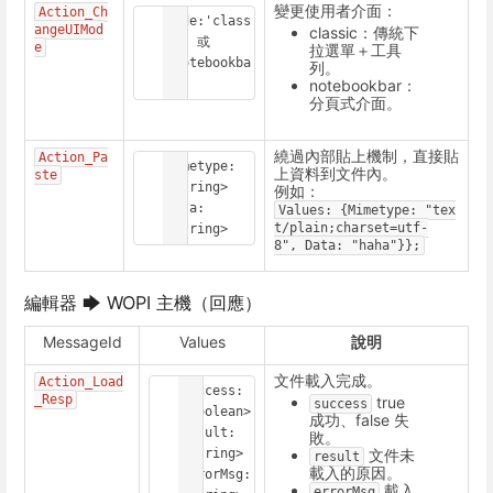
變更使用者介面：
Action_Ch
Mode:'class
angeUIMod
classic：傳統下
ic' 或 
e
拉選單＋工具
'notebookba
列。
notebookbar：
r'
分頁式介面。
繞過內部貼上機制，直接貼
Action_Pa
Mimetype: 
上資料到文件內。
ste
<string>

例如：
Data: 
Values:
{Mimetype:
"tex
t/plain;charset=utf-
<string>
8",
Data:
"haha"}};
編輯器 🡆 WOPI 主機（回應）
MessageId
Values
說明
文件載入完成。
Action_Load
success: 
_Resp
true
success
<boolean>

成功、false 失
result:  
敗。
文件未
<string>

result
載入的原因。
errorMsg: 
載入
errorMsg