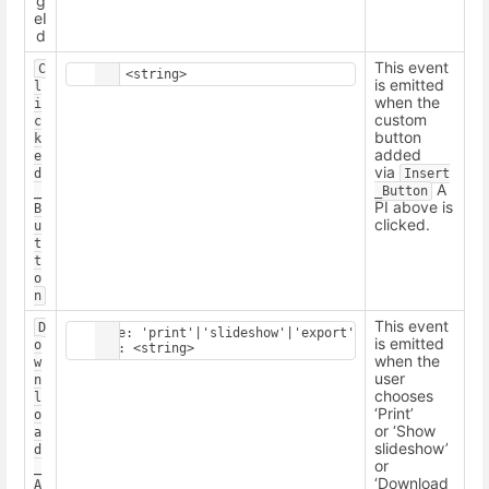
g
eI
d
This event
C
is emitted
l
when the
i
custom
c
button
k
added
e
via
d
Insert
A
_
_Button
PI above is
B
clicked.
u
t
t
o
n
This event
D
Type: 'print'|'slideshow'|'export'

is emitted
o
when the
w
user
n
chooses
l
‘Print’
o
or ‘Show
a
slideshow’
d
or
_
‘Download
A