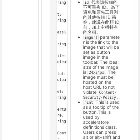
代表該按鈕的
id
<string
不可重複 ID。為了
>

避免和原先工具列
hint: 
的其他按鈕 ID 衝
<string
突，建議在此類 ID
>

前，加上主機特有
的名稱。
accessK
paramete
imgurl
ey: 
r is the link to the
<string
image that will be
>

set as button
mobile: 
image in the
toolbar. The ideal
<boolea
size of the image
n>

is
. The
24x24px
tablet: 
image must be
<boolea
hosted on the
n>

host URL to not
violate
label: 
Content-
.
Security-Policy
<string
This is used
hint
>

as a tooltip of the
insertB
button.This is
efore: 
used by
<string
acceleratore
definitions class.
>

Users can press
unoComm
alt or alt+shift and
and: 