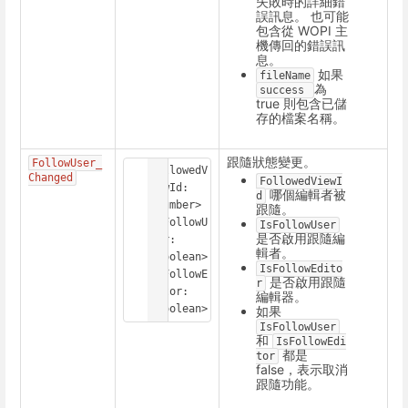
失敗時的詳細錯
誤訊息。 也可能
包含從 WOPI 主
機傳回的錯誤訊
息。
如果
fileName
為
success 
true 則包含已儲
存的檔案名稱。
跟隨狀態變更。
FollowUser_
FollowedV
Changed
FollowedViewI
iewId: 
哪個編輯者被
d
<Number>

跟隨。
IsFollowU
IsFollowUser
是否啟用跟隨編
ser: 
輯者。
<Boolean>

IsFollowEdito
IsFollowE
是否啟用跟隨
r
ditor: 
編輯器。
<Boolean>
如果
IsFollowUser
和
IsFollowEdi
都是
tor
false，表示取消
跟隨功能。