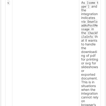
As
s
[some
t
and
ype']
the
integration
indicates
via
Downlo
adAsPostMe
in
ssage
the
CheckF
th
ileInfo
at it wants
to handle
the
downloadi
ng of pdf
for printing
or svg for
slideshows
or
exported
document.
This is in
situations
when the
integration
cannot rely
on
browser’s