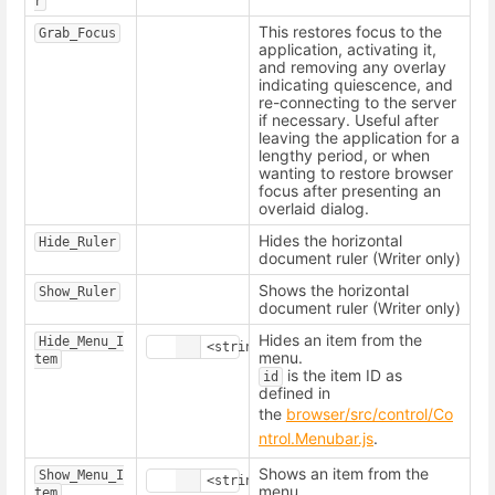
r
This restores focus to the
Grab_Focus
application, activating it,
and removing any overlay
indicating quiescence, and
re-connecting to the server
if necessary. Useful after
leaving the application for a
lengthy period, or when
wanting to restore browser
focus after presenting an
overlaid dialog.
Hides the horizontal
Hide_Ruler
document ruler (Writer only)
Shows the horizontal
Show_Ruler
document ruler (Writer only)
Hides an item from the
Hide_Menu_I
menu.
tem
is the item ID as
id
defined in
the
browser/src/control/Co
ntrol.Menubar.js
.
Shows an item from the
Show_Menu_I
menu.
tem