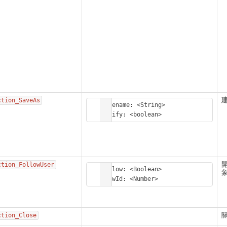
ction_SaveAs
Filename: <String>

Notify: <boolean>
ction_FollowUser
Follow: <Boolean>

ViewId: <Number>
ction_Close