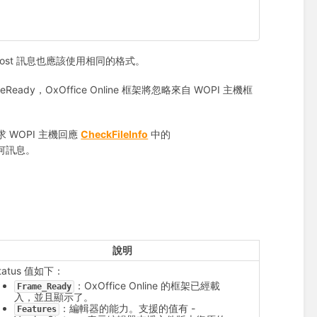
 post 訊息也應該使用相同的格式。
Ready，OxOffice Online 框架將忽略來自 WOPI 主機框
 要求 WOPI 主機回應
CheckFileInfo
中的
任何訊息。
說明
tatus 值如下：
：OxOffice Online 的框架已經載
Frame_Ready
入，並且顯示了。
：編輯器的能力。支援的值有 -
Features