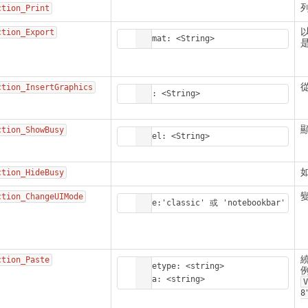
ction_Print
ction_Export
Format: <String>
ction_InsertGraphics
url: <String>
ction_ShowBusy
Label: <String>
ction_HideBusy
ction_ChangeUIMode
Mode:'classic' 或 'notebookbar'
ction_Paste
Mimetype: <string>

Data: <string>
8