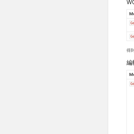
W
M
G
G
得
編
M
G