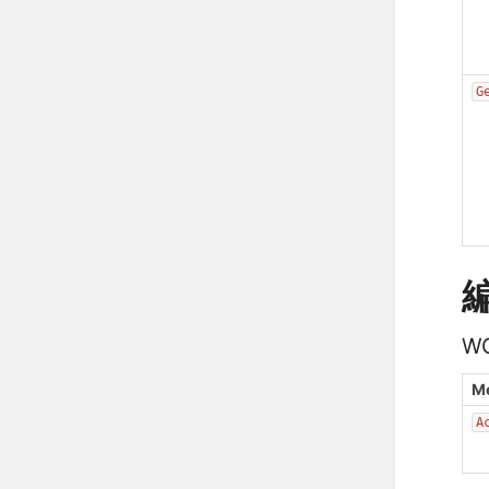
G
W
M
A