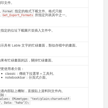
列印文件。
以
指定的格式下載文件。格式只能
Format
是
所指定列表其中之一。
Get_Export_Formats
從指定的位址下載圖片並插入文件中。
顯示具有 Lable 文字的忙碌畫面，類似存檔中的畫面。
如果有忙碌畫面的話，關掉忙碌畫面。
變更使用者介面：
classic：傳統下拉選單＋工具列。
notebookbar：分頁式介面。
繞過內部貼上機制，直接貼上資料到文件內。
例如：
Values:
{Mimetype:
"text/plain;charset=utf-
",
Data:
"haha"}};