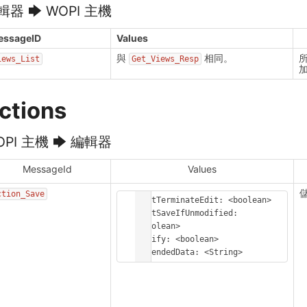
輯器 🡆 WOPI 主機
essageID
Values
與
相同。
iews_List
Get_Views_Resp
ctions
OPI 主機 🡆 編輯器
MessageId
Values
ction_Save
DontTerminateEdit: <boolean>

DontSaveIfUnmodified: 
<boolean>

Notify: <boolean>

ExtendedData: <String>