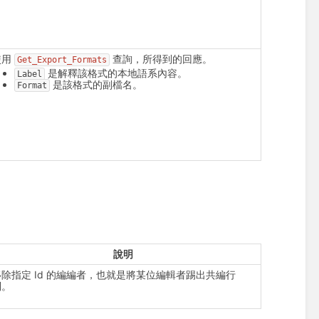
使用
查詢，所得到的回應。
Get_Export_Formats
是解釋該格式的本地語系內容。
Label
是該格式的副檔名。
Format
說明
移除指定 Id 的編編者，也就是將某位編輯者踢出共編行
列。