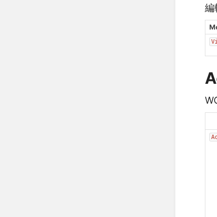
編
M
V
A
W
A