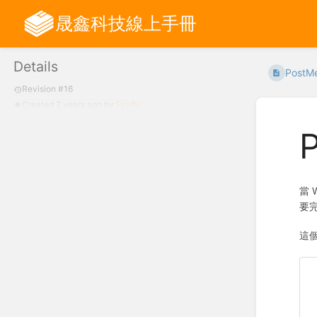
晟鑫科技線上手冊
Details
PostM
Revision #16
Created
2 years ago
by
Firefly
當 
要完
這個