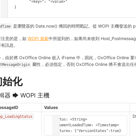
             "<key>": "<value>"

      }

}
是瀏覽器的 Date.now() 傳回的時間戳記。從 WOPI 主機發送的
ndTime
要注意的是，如
WOPI 規範
中所提到的，如果尚未收到 Host_Postmessage
所有訊息。
，由於將 OxOffice Online 嵌入 iFrame 中，因此，OxOffice Online
屬性，必須指定，否則 OxOffice Online 將不會送出
stMessageOrigin
初始化
輯器 🡆 WOPI 主機
essageID
Values
S
pp_LoadingStatus
Status: <String>

DocumentLoadedTime: <Timestamp>

Features: {"VersionStates":true}