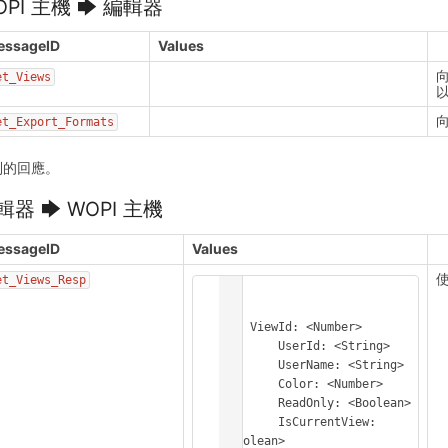
OPI 主機 🡆 編輯器
essageID
Values
et_Views
以
et_Export_Formats
到的回應。
輯器 🡆 WOPI 主機
essageID
Values
et_Views_Resp
[

  {

    ViewId: <Number>

	UserId: <String>

	UserName: <String>

	Color: <Number>

	ReadOnly: <Boolean>

	IsCurrentView: 
<Boolean>
