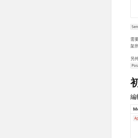
Se
需
架
另外
Po
編
M
A