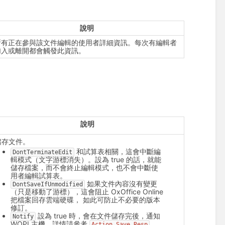
說明
所有正在參與該文件編輯的使用者詳細資訊。每次有編輯者
加入或離開都會觸發此資訊。
說明
儲存文件。
和試算表相關，這會中斷編
DontTerminateEdit
輯模式（文字游標消失）。設為 true 的話，就能
儲存檔案，而不會終止編輯模式，也不會中斷使
用者編輯試算表。
如果文件內容沒有變更
DontSaveIfUnmodified
（只是移動了游標），這會阻止 OxOffice Online
把檔案回存雲端硬碟， 如此可防止不必要的版本
修訂。
設為 true 時，會在文件儲存完後，通知
Notify
WOPI 主機。詳情請參考
Action_Save_Resp