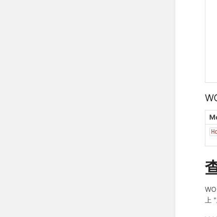
W
M
H
WO
上 