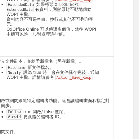
如果標頭
ExtendedData
X-LOOL-WOPI-
有資料，則會原封不動地傳給
ExtendedData
WOPI 主機。
資料內容不可是空白、換行或其他不可列印字
元。
OxOffice Online 可以傳遞多個值，然後 WOPI
主機可以進一步對處理這些值。
建立文件副本，並給予新檔名（另存新檔）。
新文件檔名。
Filename
設為 true 時，會在文件儲存完後，通知
Notify
WOPI 主機。詳情請參考
Action_Save_Resp
開啟或關閉跟隨特定編輯者功能。這會讓編輯畫面和指定對
象同步。
true 開啟/ false 關閉。
Follow
要跟隨的編輯者 ID。
ViewId
關閉文件。