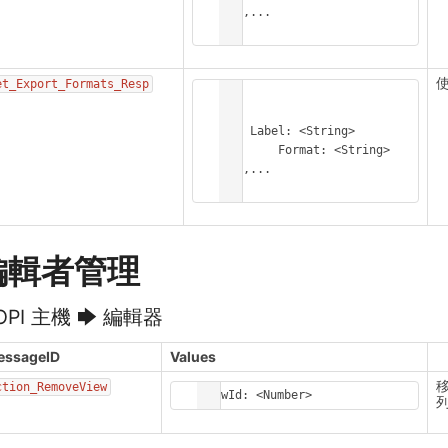
  },...

]
et_E
xport_Formats_Resp
[

  {

    Label: <String>

	Format: <String>

  },...

]
編輯者管理
OPI 主機 🡆 編輯器
essageID
Values
ction_RemoveView
ViewId: <Number>