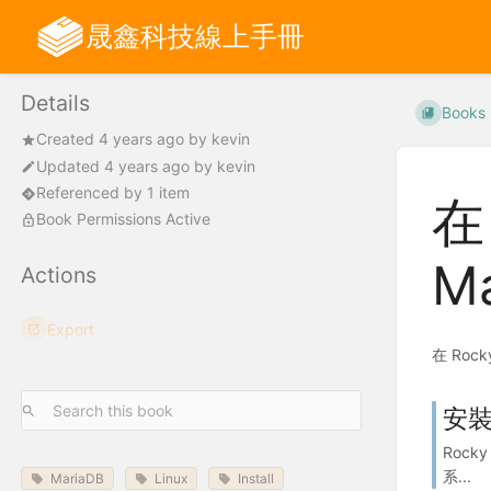
晟鑫科技線上手冊
Details
Books
Created
4 years ago
by
kevin
Updated
4 years ago
by
kevin
Referenced by 1 item
在 
Book Permissions Active
Ma
Actions
Export
在 Rocky
安
Rock
系...
MariaDB
Linux
Install