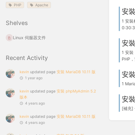
PHP
Apache
安裝
1 安裝
Shelves
0:30:3
Linux 伺服器文件
安裝 
1 安裝
Recent Activity
PHP，安
kevin
updated page
安裝 MariaDB 10.11 版
安裝 
1 year ago
1 Mar
kevin
updated page
安裝 phpMyAdmin 5.2
安裝 
版本
4 years ago
[補充] 
kevin
updated page
安裝 MariaDB 10.11 版
4 years ago