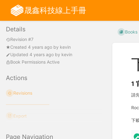
晟鑫科技線上手冊
Details
Books
Revision #7
Created
4 years ago
by
kevin
Updated
4 years ago
by
kevin
Book Permissions Active
Actions
1
Revisions
請先
Ro
Export
下
Page Navigation