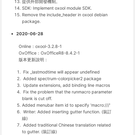
提供外部開發機制。
SDK: Implement oxool module SDK.
Remove the include_header in oxool debian
package.
2020-06-28
Online：oxool-3.2.8-1
OxOffice：OxOfficeR8-8.4.2-1
版本更新說明：
Fix _lastmodtime will appear undefined
Added spectrum-colorpicker2 package
Update extensions, add binding line macros
Fix the problem that the runmacro parameter
blank is cut off.
Added menubar item id to specify 'macro:///'
Writer: Added inserting gutter function. (裝訂
線)
Added traditional Chinese translation related
to gutter. (裝訂線)