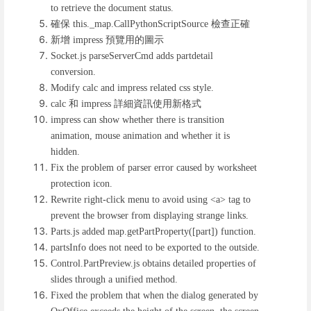
to retrieve the document status.
確保
檢查正確
this._map.CallPythonScriptSource
新增
預覽用的圖示
impress
Socket.js parseServerCmd adds partdetail
conversion.
Modify calc and impress related css style.
和
詳細資訊使用新格式
calc
impress
impress can show whether there is transition
animation, mouse animation and whether it is
hidden.
Fix the problem of parser error caused by worksheet
protection icon.
Rewrite right-click menu to avoid using <a> tag to
prevent the browser from displaying strange links.
Parts.js added map.getPartProperty([part]) function.
partsInfo does not need to be exported to the outside.
Control.PartPreview.js obtains detailed properties of
slides through a unified method.
Fixed the problem that when the dialog generated by