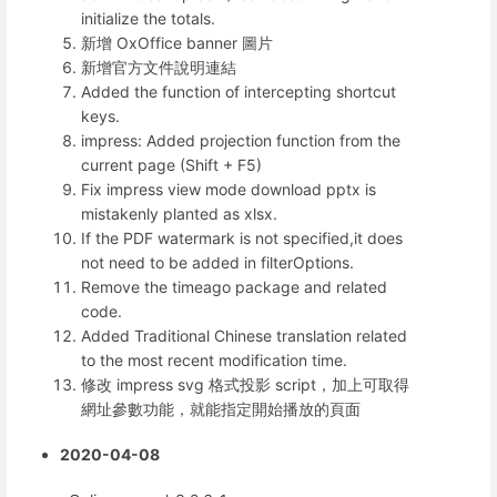
initialize the totals.
新增 OxOffice banner 圖片
新增官方文件說明連結
Added the function of intercepting shortcut
keys.
impress: Added projection function from the
current page (Shift + F5)
Fix impress view mode download pptx is
mistakenly planted as xlsx.
If the PDF watermark is not specified,it does
not need to be added in filterOptions.
Remove the timeago package and related
code.
Added Traditional Chinese translation related
to the most recent modification time.
修改 impress svg 格式投影 script，加上可取得
網址參數功能，就能指定開始播放的頁面
2020-04-08