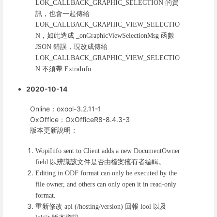
的資
LOK_CALLBACK_GRAPHIC_SELECTION
訊，也會一起傳給
LOK_CALLBACK_GRAPHIC_VIEW_SELECTIO
，如此造成
函數
N
_onGraphicViewSelectionMsg
錯誤，現改成傳給
JSON
LOK_CALLBACK_GRAPHIC_VIEW_SELECTIO
不須帶
N
ExtraInfo
2020-10-14
Online：oxool-3.2.11-1
OxOffice：OxOfficeR8-8.4.3-3
版本更新說明：
WopiInfo sent to Client adds a new DocumentOwner
以辨識該文件是否由檔案擁有者編輯。
field.
Editing in ODF format can only be executed by the
file owner, and others can only open it in read-only
format.
重新修改
回報
以及
api (/hosting/version)
lool