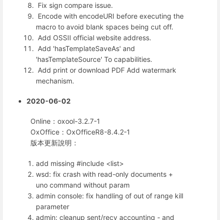
Fix sign compare issue.
Encode with encodeURI before executing the
macro to avoid blank spaces being cut off.
Add OSSII official website address.
Add 'hasTemplateSaveAs' and
'hasTemplateSource' To capabilities.
Add print or download PDF Add watermark
mechanism.
2020-06-02
Online：oxool-3.2.7-1
OxOffice：OxOfficeR8-8.4.2-1
版本更新說明：
add missing #include <list>
wsd: fix crash with read-only documents +
uno command without param
admin console: fix handling of out of range kill
parameter
admin: cleanup sent/recv accounting - and