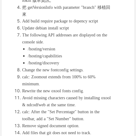
版本資訊。
lokiit
把
移植回
getVersionInfo with parameter "branch"
來
Add build require package to depency script
Update debian install script
The following API addresses are displayed on the
console side.
/hosting/version
/hosting/capabilities
/hosting/discovery
Change the new fontconfig settings.
calc: Zoomout extends from 100% to 60%
minimum.
Rewrite the new oxool fonts config.
Avoid missing characters caused by installing oxool
& ndcodfweb at the same time.
calc: After the "Set Percentage" button in the
toolbar, add a "Set Number" button.
Remove signed document option.
Add files that git does not need to track.