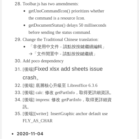
Toolbar.js has two amendments:
getUnoCommandIcon() prioritizes whether
the command is a resource Icon.
getDocumentStatus() delays 50 milliseconds
before sending the status command.
Change the Traditional Chinese translation:
「非使用中文件
請點按按鍵繼續編輯」
-
→「文件閒置中
請點按按鍵繼續」
-
Add poco denpendency
Fixed xlsx add sheets issue
後端
[
]
crash
。
後端
底層核心升級至
[
]
Libreoffice 6.3.6
後端
修改
，取得更詳細資訊。
[
] calc:
getPartInfo
後端
修改
，取得更詳細資
[
] impress:
getPartInfo
訊。
後端
[
][writer]: InsertGraphic anchor default use
FLY_AS_CHAR
2020-11-04