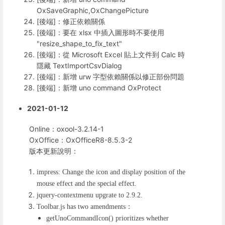
OxSaveGraphic,OxChangePicture
[後端]：修正依賴關係
[後端]：要在 xlsx 中插入圖形時不要使用
"resize_shape_to_fix_text"
[後端]：從 Microsoft Excel 貼上文件到 Calc 時
隱藏 TextImportCsvDialog
[後端]：新增 urw 字型依賴關係以修正部份問題
[後端]：新增 uno command OxProtect
2021-01-12
Online：oxool-3.2.14-1
OxOffice：OxOfficeR8-8.5.3-2
版本更新說明：
impress: Change the icon and display position of the
mouse effect and the special effect.
jquery-contextmenu upgrate to 2.9.2.
：
Toolbar.js has two amendments
getUnoCommandIcon() prioritizes whether