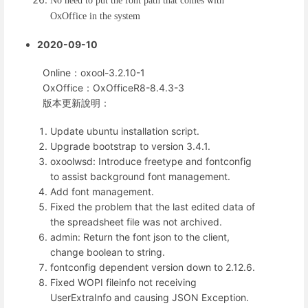
No need to put the font path that comes with
OxOffice in the system
2020-09-10
Online：oxool-3.2.10-1
OxOffice：OxOfficeR8-8.4.3-3
版本更新說明：
Update ubuntu installation script.
Upgrade bootstrap to version 3.4.1.
oxoolwsd: Introduce freetype and fontconfig
to assist background font management.
Add font management.
Fixed the problem that the last edited data of
the spreadsheet file was not archived.
admin: Return the font json to the client,
change boolean to string.
fontconfig dependent version down to 2.12.6.
Fixed WOPI fileinfo not receiving
UserExtraInfo and causing JSON Exception.