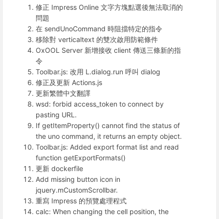
修正 Impress Online 文字方塊點選後無法取消的
問題
在 sendUnoCommand 時阻擋特定的指令
移除對 verticaltext 的雙次啟用防範條件
OxOOL Server 新增接收 client 傳送三條新的指
令
Toolbar.js: 改用 L.dialog.run 呼叫 dialog
修正及更新 Actions.js
更新繁體中文翻譯
wsd: forbid access_token to connect by
pasting URL.
If getItemProperty() cannot find the status of
the uno command, it returns an empty object.
Toolbar.js: Added export format list and read
function getExportFormats()
更新 dockerfile
Add missing button icon in
jquery.mCustomScrollbar.
重寫 Impress 的預覽處理程式
calc: When changing the cell position, the