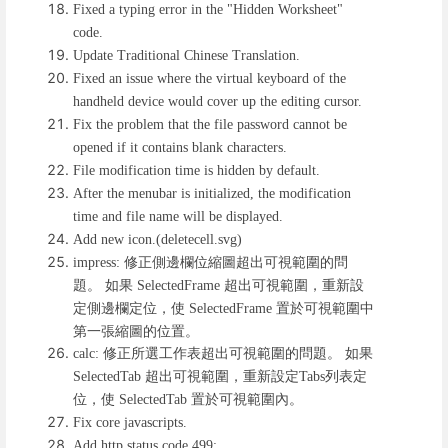
Fixed a typing error in the "Hidden Worksheet"
code.
Update Traditional Chinese Translation.
Fixed an issue where the virtual keyboard of the
handheld device would cover up the editing cursor.
Fix the problem that the file password cannot be
opened if it contains blank characters.
File modification time is hidden by default.
After the menubar is initialized, the modification
time and file name will be displayed.
Add new icon.(deletecell.svg)
修正側邊欄位縮圖超出可視範圍的問
impress:
題。 如果
超出可視範圍，重新設
SelectedFrame
定側邊欄定位，使
置於可視範圍中
SelectedFrame
第一張縮圖的位置。
修正所選工作表超出可視範圍的問題。 如果
calc:
超出可視範圍，重新設定
列表定
SelectedTab
Tabs
位，使
置於可視範圍內。
SelectedTab
Fix core javascripts.
Add http status code 499: