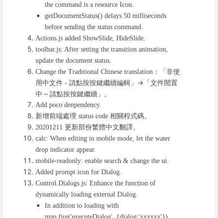
the command is a resource Icon.
getDocumentStatus() delays 50 milliseconds
before sending the status command.
Actions.js added ShowSlide, HideSlide.
toolbar.js: After setting the transition animation,
update the document status.
：「非使
Change the Traditional Chinese translation
用中文件
請點按按鍵繼續編輯」→「文件閒置
-
中 – 請點按按鍵繼續」。
Add poco denpendency.
新增前端處理
相關程式碼。
status code
更新部份繁體中文翻譯。
20201211
calc: When editing in mobile mode, let the water
drop indicator appear.
mobile-readonly: enable search & change the ui.
Added prompt icon for Dialog.
Control.Dialogs.js: Enhance the function of
dynamically loading external Dialog.
In addition to loading with
map.fire('executeDialog', {dialog:'xxxxxx'}),