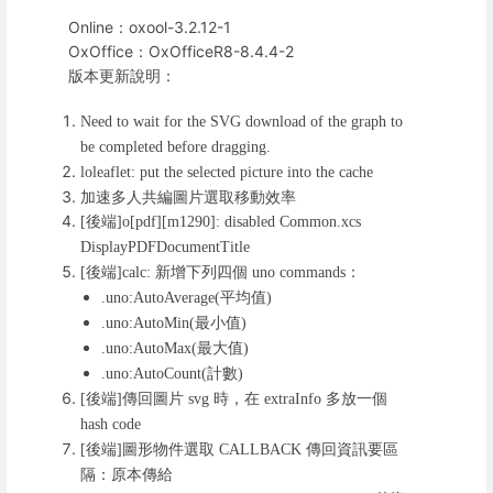
Online：oxool-3.2.12-1
OxOffice：OxOfficeR8-8.4.4-2
版本更新說明：
Need to wait for the SVG download of the graph to
be completed before dragging.
loleaflet: put the selected picture into the cache
加速多人共編圖片選取移動效率
後端
[
]o[pdf][m1290]: disabled Common.xcs
DisplayPDFDocumentTitle
後端
新增下列四個
：
[
]calc:
uno commands
平均值
.uno:AutoAverage(
)
最小值
.uno:AutoMin(
)
最大值
.uno:AutoMax(
)
計數
.uno:AutoCount(
)
後端
傳回圖片
時，在
多放一個
[
]
svg
extraInfo
hash code
後端
圖形物件選取
傳回資訊要區
[
]
CALLBACK
隔：原本傳給