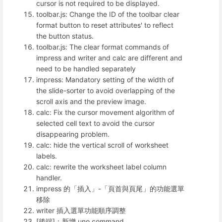
cursor is not required to be displayed.
toolbar.js: Change the ID of the toolbar clear
format button to reset attributes' to reflect
the button status.
toolbar.js: The clear format commands of
impress and writer and calc are different and
need to be handled separately
impress: Mandatory setting of the width of
the slide-sorter to avoid overlapping of the
scroll axis and the preview image.
calc: Fix the cursor movement algorithm of
selected cell text to avoid the cursor
disappearing problem.
calc: hide the vertical scroll of worksheet
labels.
calc: rewrite the worksheet label column
handler.
impress 的「插入」-「頁首與頁尾」的功能選單
移除
writer 插入選單功能順序調整
[後端]：新增 uno command