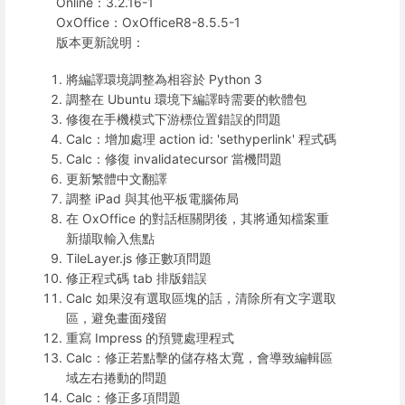
Online：3.2.16-1
OxOffice：OxOfficeR8-8.5.5-1
版本更新說明：
將編譯環境調整為相容於 Python 3
調整在 Ubuntu 環境下編譯時需要的軟體包
修復在手機模式下游標位置錯誤的問題
Calc：增加處理 action id: 'sethyperlink' 程式碼
Calc：修復 invalidatecursor 當機問題
更新繁體中文翻譯
調整 iPad 與其他平板電腦佈局
在 OxOffice 的對話框關閉後，其將通知檔案重
新擷取輸入焦點
TileLayer.js 修正數項問題
修正程式碼 tab 排版錯誤
Calc 如果沒有選取區塊的話，清除所有文字選取
區，避免畫面殘留
重寫 Impress 的預覽處理程式
Calc：修正若點擊的儲存格太寬，會導致編輯區
域左右捲動的問題
Calc：修正多項問題