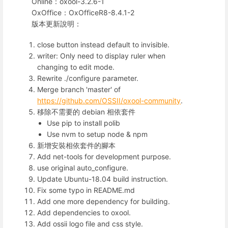
Online：oxool-3.2.6-1
OxOffice：OxOfficeR8-8.4.1-2
版本更新說明：
close button instead default to invisible.
writer: Only need to display ruler when
changing to edit mode.
Rewrite ./configure parameter.
Merge branch 'master' of
https://github.com/OSSII/oxool-community
.
移除不需要的 debian 相依套件
Use pip to install polib
Use nvm to setup node & npm
新增安裝相依套件的腳本
Add net-tools for development purpose.
use original auto_configure.
Update Ubuntu-18.04 build instruction.
Fix some typo in README.md
Add one more dependency for building.
Add dependencies to oxool.
Add ossii logo file and css style.