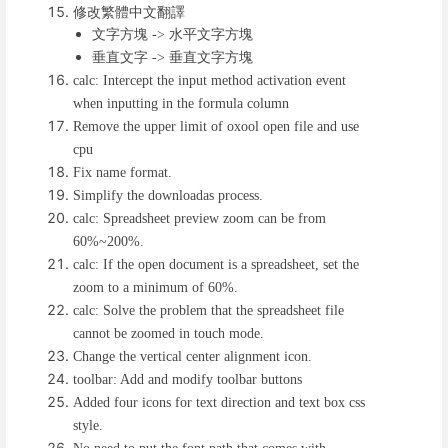
修改繁體中文翻譯
文字方塊
水平文字方塊
->
垂直文字
垂直文字方塊
->
calc: Intercept the input method activation event
when inputting in the formula column
Remove the upper limit of oxool open file and use
cpu
Fix name format.
Simplify the downloadas process.
calc: Spreadsheet preview zoom can be from
60%~200%.
calc: If the open document is a spreadsheet, set the
zoom to a minimum of 60%.
calc: Solve the problem that the spreadsheet file
cannot be zoomed in touch mode.
Change the vertical center alignment icon.
toolbar: Add and modify toolbar buttons
Added four icons for text direction and text box css
style.