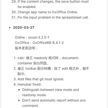
If the content changes, the save button must
be enabled.
Change app name to OxOffice Online.
Fix the input problem in the spreadsheet cell.
2020-03-27
Online：oxool-3.2.5-1
OxOffice：OxOfficeR8-8.4.1-2
版本更新說明：
calc: 修正 readonly 模式時，document-
container 留白問題。
修正 toolbar 顯示時機：除了 edit 模式外，都不
顯示。
Add files that git must ignore.
menubar fixed:
Distinguish between view mode and
readonly mode.
Don't send automatic report without uno
command.