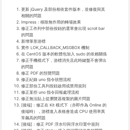
更新 jQuery 及部份相依套件版本，並修復與其
相關的問題
Impress：移除無作用的轉場效果
修正工作列中部份按鈕的選單會出現 scroll bar
的問題
新增筆形游標
實作 LOK_CALLBACK_MSGBOX 機制
在 CentOS 版本的軟體包加入 sudo 的依賴關係
修正手機模式下，游標消失且此時鍵盤不會彈出
的問題
修正 PDF 的預覽問題
修正紀錄 uno 指令狀態流程
修正部份工具列按鈕啟用或禁用規則
修正某些 uno 指令回報處理流程
修正無法貼上從瀏覽器複製的圖片問題
[後端]：修正在 Kit 模式下（亦即作為 Online 的
後端時），游標進入表格會造成 CPU 使用率異
常飆高的問題
[後端]：修正 PDF 浮水印與浮水印置中規則