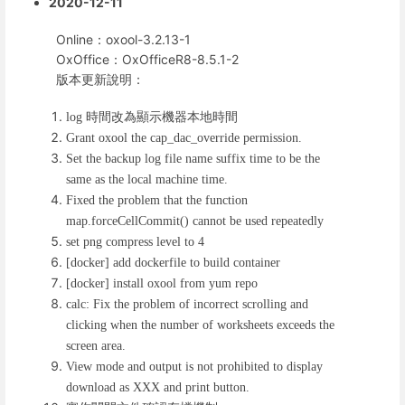
2020-12-11
Online：oxool-3.2.13-1
OxOffice：OxOfficeR8-8.5.1-2
版本更新說明：
時間改為顯示機器本地時間
log
Grant oxool the cap_dac_override permission.
Set the backup log file name suffix time to be the
same as the local machine time.
Fixed the problem that the function
map.forceCellCommit() cannot be used repeatedly
set png compress level to 4
[docker] add dockerfile to build container
[docker] install oxool from yum repo
calc: Fix the problem of incorrect scrolling and
clicking when the number of worksheets exceeds the
screen area.
View mode and output is not prohibited to display
download as XXX and print button.