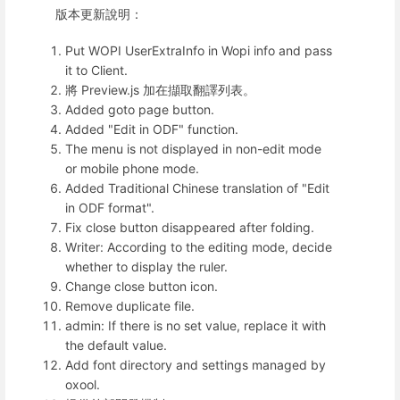
版本更新說明：
Put WOPI UserExtraInfo in Wopi info and pass
it to Client.
將 Preview.js 加在擷取翻譯列表。
Added goto page button.
Added "Edit in ODF" function.
The menu is not displayed in non-edit mode
or mobile phone mode.
Added Traditional Chinese translation of "Edit
in ODF format".
Fix close button disappeared after folding.
Writer: According to the editing mode, decide
whether to display the ruler.
Change close button icon.
Remove duplicate file.
admin: If there is no set value, replace it with
the default value.
Add font directory and settings managed by
oxool.