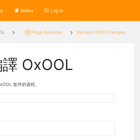
es
Books
Log in
OL
Page Revisions
Revision #282 Changes
編譯 OxOOL
 OxOOL 套件的過程。