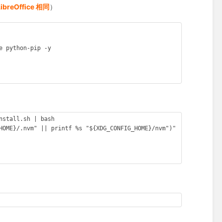
reOffice 相同
）
 python-pip -y

stall.sh | bash

HOME}/.nvm" || printf %s "${XDG_CONFIG_HOME}/nvm")"
