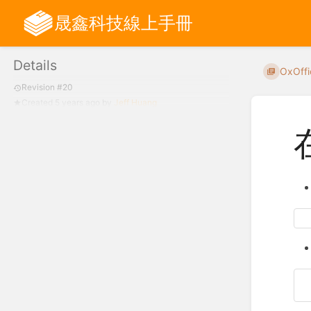
晟鑫科技線上手冊
Details
OxOff
Revision #20
Created
5 years ago
by
Jeff Huang