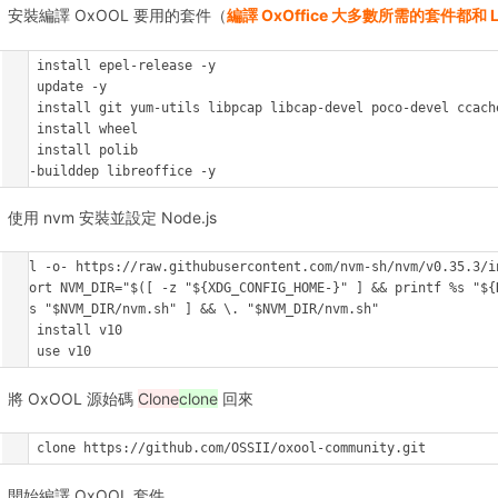
安裝編譯 OxOOL 要用的套件（
編譯 OxOffice 大多數所需的套件都和 Lib
yum install epel-release -y

yum update -y

yum install git yum-utils libpcap libcap-devel poco-devel ccache
pip install wheel

pip install polib

yum-builddep libreoffice -y
使用 nvm 安裝並設定 Node.js
curl -o- https://raw.githubusercontent.com/nvm-sh/nvm/v0.35.3/in
export NVM_DIR="$([ -z "${XDG_CONFIG_HOME-}" ] && printf %s "${
[ -s "$NVM_DIR/nvm.sh" ] && \. "$NVM_DIR/nvm.sh"

nvm install v10

nvm use v10
將 OxOOL 源始碼
Clone
clone
回來
git clone https://github.com/OSSII/oxool-community.git
開始編譯 OxOOL 套件