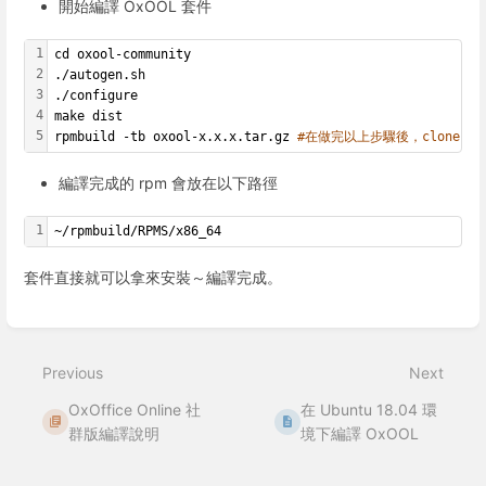
開始編譯 OxOOL 套件
1
cd oxool-community
2
./autogen.sh
3
./configure
4
make dist
5
rpmbuild -tb oxool-x.x.x.tar.gz 
#在做完以上步驟後，clone 下來
編譯完成的 rpm 會放在以下路徑
1
~/rpmbuild/RPMS/x86_64
套件直接就可以拿來安裝～編譯完成。
Enter
section
select
Previous
Next
mode
OxOffice Online 社
在 Ubuntu 18.04 環
群版編譯說明
境下編譯 OxOOL