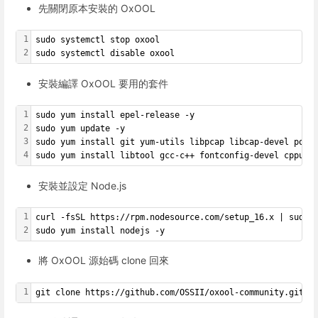
先關閉原本安裝的 OxOOL
1
sudo systemctl stop oxool
2
sudo systemctl disable oxool
安裝編譯 OxOOL 要用的套件
1
sudo yum install epel-release -y
2
sudo yum update -y
3
sudo yum install git yum-utils libpcap libcap-devel poco
4
sudo yum install libtool gcc-c++ fontconfig-devel cppuni
安裝並設定 Node.js
1
curl -fsSL https://rpm.nodesource.com/setup_16.x | sudo 
2
sudo yum install nodejs -y
將 OxOOL 源始碼 clone 回來
1
git clone https://github.com/OSSII/oxool-community.git