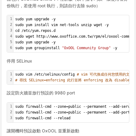
份執行，若使用 root 執行，則請自行去除 sudo）
1
sudo yum upgrade -y
2
sudo yum install vim net-tools unzip wget -y
3
cd /etc/yum.repos.d
4
sudo wget http://www.oxoffice.com.tw/rpm/el/oxool-commun
5
sudo yum upgrade -y
6
sudo yum groupinstall 
"OxOOL Community Group"
 -y
停用 SELinux
1
sudo vim /etc/selinux/config 
# vim 可代換成任何您慣用的文字
2
# 尋找 SELinux=enforcing 此行並將 enforcing 改為 disabled
設定防火牆並放行預設的 9980 port
1
sudo firewall-cmd --zone=public --permanent --add-servic
2
sudo firewall-cmd --zone=public --permanent --add-port=
9
3
sudo firewall-cmd --reload
讓開機時預設啟動 OxOOL 並重新啟動