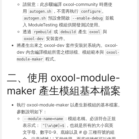
請留意：此步驟編譯 oxool-community 時應使
用
，不需再執行
。
autogen.sh
configure
預設會開啟
並載
autogen.sh
--enable-debug
入 ModuleTesting 模組供開發測試使用。
透過
或
產生
與
rpmbuild
debuild
oxool
安裝套件。
oxool-dev
將產生出來之 oxool-dev 套件安裝於系統內。oxool-
dev 內含編譯模組所需之標頭檔、模組範本與
oxool-
程式。
module-maker
二、使用 oxool-module-
maker 產生模組基本檔案
執行 oxool-module-maker 以產生新模組的基本檔案。
參數說明如下：
: 模組名稱。必須符合正規
--module-name=name
表示式：
，也就是所有的大小寫英
^[\w\@#]+$
文字母、數字0-9、底線以及 # @ 三種符號的組
合。注意減號 '-' 不能使用，而底線雖然可以使用