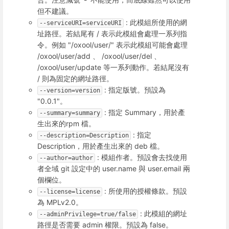
但不建議。
: 此模組所使用的網
--serviceURI=serviceURI
址路徑。若結尾有 / 表示此模組會處理一系列指
令。例如 "/oxool/user/" 表示此模組可能會處理
/oxool/user/add 、 /oxool/user/del 、
/oxool/user/update 等一系列動作。若結尾沒有
/ 則為固定的網址路徑。
: 指定版號。預設為
--version=version
"0.0.1"。
: 指定 Summary，用於產
--summary=summary
生出來的rpm 檔。
: 指定
--description=Description
Description，用於產生出來的 deb 檔。
: 模組作者。預設會去找使用
--author=author
者全域 git 設定中的 user.name 與 user.email 兩
個欄位。
: 所使用的授權條款。預設
--license=license
為 MPLv2.0。
: 此模組的網址
--adminPrivilege=true/false
路徑是否需要 admin 權限。預設為 false。