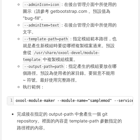
: 在後台管理介面中所使用的
--adminIcon=icon
圖示（請參考 getbootstrap.com 。預設值為
"bug-fill"。
: 在後台管理介面中所使用的
--adminItem=text
文字。
: 指定模組範本路徑，也
--template-path=path
就是產生新模組時要從哪裡複製檔案過來。預設
會從
/usr/share/oxool-devel/module-
中複製模組檔案。
template
: 指定產生的模組要放在哪
--output-path=path
個路徑。預設為使用者的家目錄。要留意不能用
~ 符號。最好使用完整路徑。
執行範例：
1
oxool-module-maker --module-name="samplemod" --serviceUR
完成後在指定的 output-path 中會產生一個 git
repository。裡面的內容是 template-path 參數指定的
路徑裡的內容。