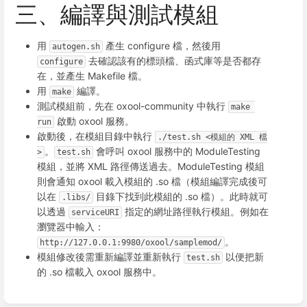
三、編譯與測試模組
用
產生 configure 檔，然後用
autogen.sh
去確認該有的標頭檔、函式庫等是否都存
configure
在，並產生 Makefile 檔。
用
編譯。
make
測試模組前，先在 oxool-community 中執行
make 
啟動 oxool 服務。
run
啟動後，在模組目錄中執行
./test.sh <模組的 XML 檔
。
會呼叫 oxool 服務中的 ModuleTesting
>
test.sh
模組，並將 XML 路徑傳送過去。ModuleTesting 模組
則會通知 oxool 載入模組的 .so 檔（模組編譯完成後可
以在
目錄下找到此模組的 .so 檔）。此時就可
.libs/
以透過
指定的網址路徑執行模組。例如在
serviceURI
瀏覽器中輸入：
。
http://127.0.0.1:9980/oxool/samplemod/
模組修改後需重新編譯並重新執行
以便把新
test.sh
的 .so 檔載入 oxool 服務中。
Enter