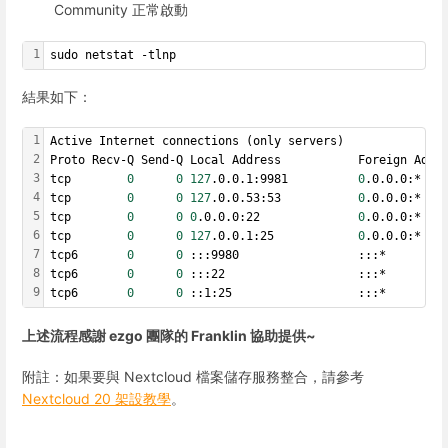
Community 正常啟動
1
sudo netstat -tlnp
結果如下：
1
Active Internet connections (only servers)
2
Proto Recv-Q Send-Q Local Address           Foreign Addr
3
tcp        
0
0
127
.0.0.1:9981          
0
.0.0.0:*   
4
tcp        
0
0
127
.0.0.53:53           
0
.0.0.0:*   
5
tcp        
0
0
0
.0.0.0:22              
0
.0.0.0:*   
6
tcp        
0
0
127
.0.0.1:25            
0
.0.0.0:*   
7
tcp6       
0
0
 :::9980                 :::*        
8
tcp6       
0
0
 :::22                   :::*        
9
tcp6       
0
0
 ::1:25                  :::*        
上述流程感謝 ezgo 團隊的 Franklin 協助提供~
附註：如果要與 Nextcloud 檔案儲存服務整合，請參考
Nextcloud 20 架設教學
。