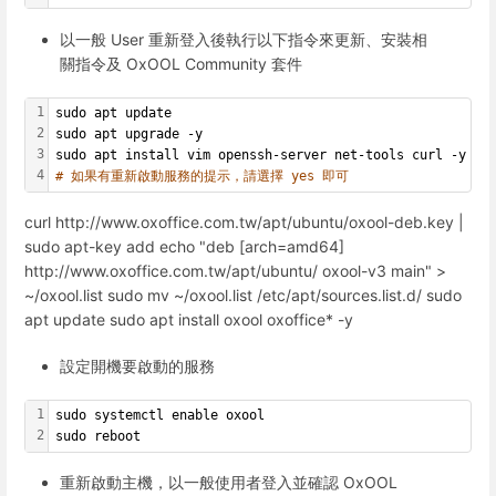
以一般 User 重新登入後執行以下指令來更新、安裝相
關指令及 OxOOL Community 套件
1
sudo apt update
2
sudo apt upgrade -y
3
sudo apt install vim openssh-server net-tools curl -y
4
# 如果有重新啟動服務的提示，請選擇 yes 即可
curl http://www.oxoffice.com.tw/apt/ubuntu/oxool-deb.key |
sudo apt-key add echo "deb [arch=amd64]
http://www.oxoffice.com.tw/apt/ubuntu/ oxool-v3 main" >
~/oxool.list sudo mv ~/oxool.list /etc/apt/sources.list.d/ sudo
apt update sudo apt install oxool oxoffice* -y
設定開機要啟動的服務
1
sudo systemctl enable oxool
2
sudo reboot
重新啟動主機，以一般使用者登入並確認 OxOOL