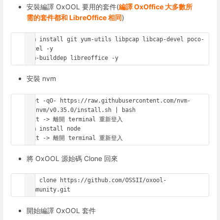
安裝編譯 OxOOL 要用的套件(
編譯 OxOffice 大多數所
需的套件都和 LibreOffice 相同
)
yum install git yum-utils libpcap libcap-devel poco-
devel -y

yum-builddep libreoffice -y
安裝 nvm
wget -qO- https://raw.githubusercontent.com/nvm-
sh/nvm/v0.35.0/install.sh | bash

exit -> 離開 terminal 重新登入

nvm install node

exit -> 離開 terminal 重新登入
將 OxOOL 源始碼 Clone 回來
git clone https://github.com/OSSII/oxool-
community.git
開始編譯 OxOOL 套件