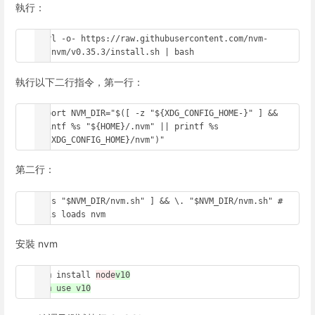
執行：
curl -o- https://raw.githubusercontent.com/nvm-
sh/nvm/v0.35.3/install.sh | bash
執行以下二行指令，第一行：
export NVM_DIR="$([ -z "${XDG_CONFIG_HOME-}" ] && 
printf %s "${HOME}/.nvm" || printf %s 
"${XDG_CONFIG_HOME}/nvm")"
第二行：
[ -s "$NVM_DIR/nvm.sh" ] && \. "$NVM_DIR/nvm.sh" # 
This loads nvm
安裝 nvm
nvm install 
node
v10

nvm use v10