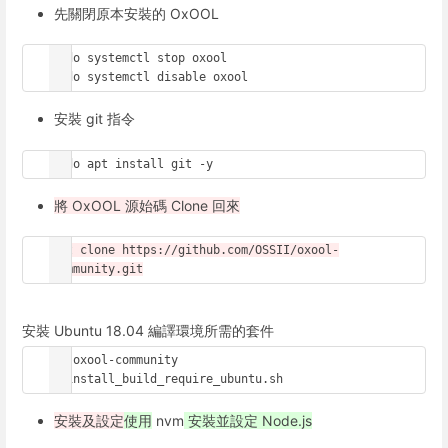
先關閉原本安裝的 OxOOL
sudo systemctl stop oxool

sudo systemctl disable oxool
安裝 git 指令
sudo apt install git -y
將 OxOOL 源始碼 Clone 回來
git clone https://github.com/OSSII/oxool-
community.git
安裝 Ubuntu 18.04 編譯環境所需的套件
cd oxool-community

./install_build_require_ubuntu.sh
安裝及設定
使用
nvm
安裝並設定 Node.js