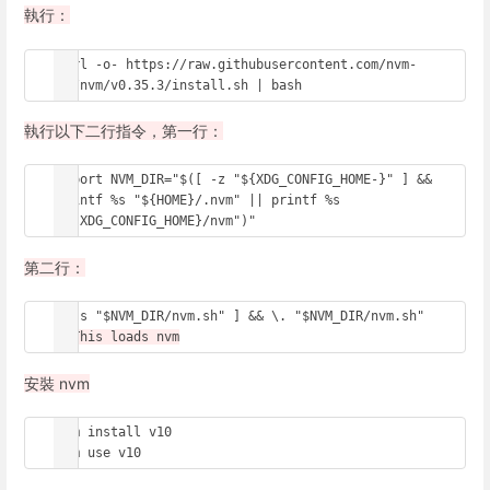
執行：
curl -o- https://raw.githubusercontent.com/nvm-
sh/nvm/v0.35.3/install.sh | bash
執行以下二行指令，第一行：
export NVM_DIR="$([ -z "${XDG_CONFIG_HOME-}" ] && 
printf %s "${HOME}/.nvm" || printf %s 
"${XDG_CONFIG_HOME}/nvm")"
第二行：
# This loads nvm
安裝 nvm
nvm install v10

nvm use v10