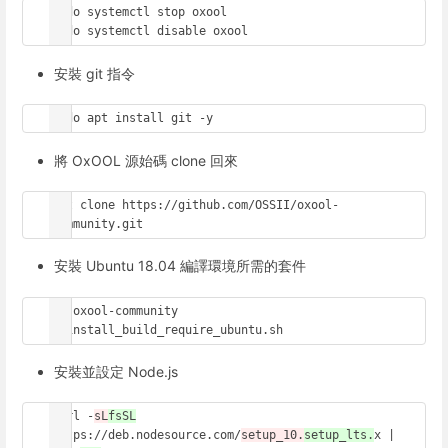
sudo systemctl stop oxool

sudo systemctl disable oxool
安裝 git 指令
sudo apt install git -y
將 OxOOL 源始碼 clone 回來
git clone https://github.com/OSSII/oxool-
community.git
安裝 Ubuntu 18.04 編譯環境所需的套件
cd oxool-community

./install_build_require_ubuntu.sh
安裝並設定 Node.js
curl -
sL
fsSL
https://deb.nodesource.com/
setup_10.
setup_lts.
x | 