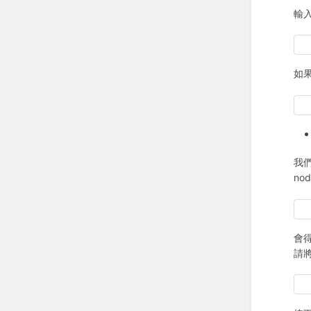
輸
如
我們
no
會得到
請將