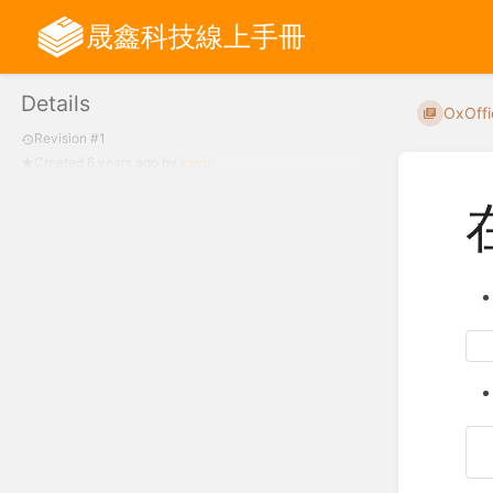
晟鑫科技線上手冊
Details
OxOff
Revision #1
Created
6 years ago
by
kevin