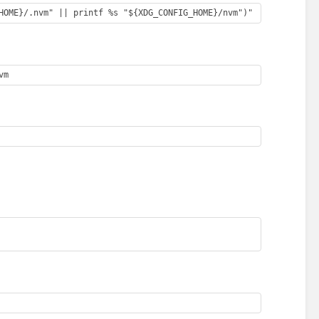
HOME}/.nvm" || printf %s "${XDG_CONFIG_HOME}/nvm")"
vm