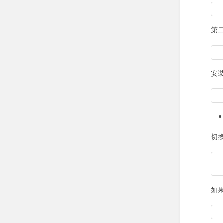
第
安裝
切換
如