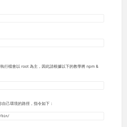
境的執行檔會以 root 為主，因此請根據以下的教學將 npm &
npm 取代為你自己環境的路徑，指令如下：
/bin/