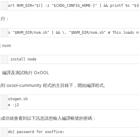
export NVM_DIR="$([ -z "${XDG_CONFIG_HOME-}" ] && printf %s "${
二行：
[ -s "$NVM_DIR/nvm.sh" ] && \. "$NVM_DIR/nvm.sh" # This loads n
 nvm
nvm install node
編譯及測試執行 OxOOL
到 oxool-cummunity 程式的主目錄下，開始編譯程式。
./autogen.sh

make -j2
果成功就會看到以下訊息請您輸入編譯帳號的密碼：
[sudo] password for oxoffice: