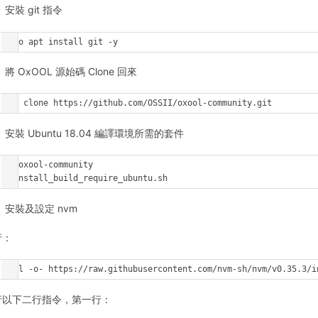
安裝 git 指令
sudo apt install git -y
將 OxOOL 源始碼 Clone 回來
git clone https://github.com/OSSII/oxool-community.git
安裝 Ubuntu 18.04 編譯環境所需的套件
cd oxool-community

./install_build_require_ubuntu.sh
安裝及設定 nvm
行：
curl -o- https://raw.githubusercontent.com/nvm-sh/nvm/v0.35.3/i
行以下二行指令，第一行：