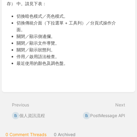
存） 中。請見下表：
切換暗色模式／亮色模式。
切換傳統介面（下拉選單 + 工具列）／分頁式操作介
面。
關閉／顯示側邊攔。
關閉／顯示文件導覽。
關閉／顯示狀態列。
停用／啟用語法檢查。
最近使用的顏色及調色盤。
Enter
section
select
mode
Previous
Next
個人資訊流程
PostMessage API
0 Comment Threads
0 Archived