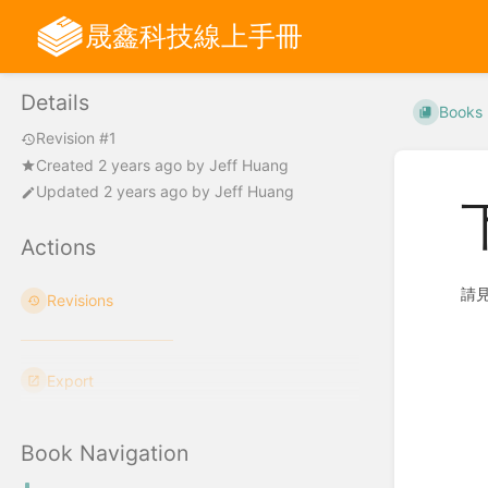
晟鑫科技線上手冊
Details
Books
Revision #1
Created
2 years ago
by
Jeff Huang
Updated
2 years ago
by
Jeff Huang
Actions
請
Revisions
Enter
section
select
Export
mode
Book Navigation