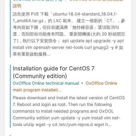
說明
請先使用 PVE 下載「ubuntu-18.04-standard_18.04.1-
1_amd64.tar.gz」的 LXC 範本。 建立一個新的「CT」，參
考內容如下圖，但目前建議將「無特權容器」選項取消勾
選，否則部份功能會有問題。 重新開機後(大約 20 秒就開完
了)，執行以下安裝指令： apt update apt upgrade -y apt
install vim openssh-server net-tools curl gnupg2 -y # 如
果有重新啟動服務...
Installation guide for CentOS 7
(Community edition)
OxOffice Online technical manual
OxOffice Online
main program installati...
Please download and install the latest version of CentOS
7. Reboot and login as root. Then run the following
commands to install needed programs and OxOOL
Community edition yum update -y yum install vim net-
tools unzip wget -y cd /etc/yum.repos.d wget h...