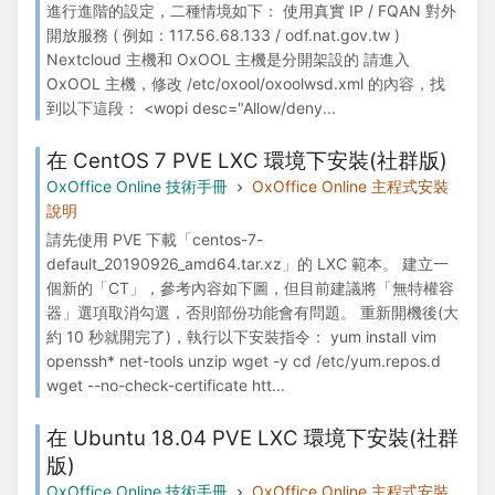
進行進階的設定，二種情境如下： 使用真實 IP / FQAN 對外
開放服務 ( 例如：117.56.68.133 / odf.nat.gov.tw )
Nextcloud 主機和 OxOOL 主機是分開架設的 請進入
OxOOL 主機，修改 /etc/oxool/oxoolwsd.xml 的內容，找
到以下這段： <wopi desc="Allow/deny...
在 CentOS 7 PVE LXC 環境下安裝(社群版)
OxOffice Online 技術手冊
OxOffice Online 主程式安裝
說明
請先使用 PVE 下載「centos-7-
default_20190926_amd64.tar.xz」的 LXC 範本。 建立一
個新的「CT」，參考內容如下圖，但目前建議將「無特權容
器」選項取消勾選，否則部份功能會有問題。 重新開機後(大
約 10 秒就開完了)，執行以下安裝指令： yum install vim
openssh* net-tools unzip wget -y cd /etc/yum.repos.d
wget --no-check-certificate htt...
在 Ubuntu 18.04 PVE LXC 環境下安裝(社群
版)
OxOffice Online 技術手冊
OxOffice Online 主程式安裝