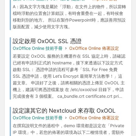
A：因為文字方塊是屬於「浮動」在文件上的物件，所以當轉
檔時浮動的位置會計算錯誤，有時會重疊在一起，有時候會
移動到別的地方。 所以在製作Powerpoint時，應該善用預設
版面配置，減少使用文字方塊。
設定啟用 OxOOL SSL 憑證
OxOffice Online 技術手冊
OxOffice Online 佈署設定
若要設定 OxOOL 服務的主機運作在 SSL 協定上時，請確認
已經有申請到正式的 hostname，接下來透過以下設定方式
啟動 SSL： 憑證申請的流程可參考「SSL For Free 免費
SSL 憑證申請，使用 Let’s Encrypt 最簡單方法教學！」這
篇文章。 申請好了之後，請將相關的憑證上傳至 OxOOL 主
機上，建議可將憑證檔案放 在 /etc/oxool/ssl 目錄下，申請
完成後會有 3 個檔案。 ca_bundle.crt certificate.crt pri...
設定讓其它的 Nextcloud 來存取 OxOOL
OxOffice Online 技術手冊
OxOffice Online 佈署設定
在撰寫說明文件的過程中，demo 環境都是設定在「Private
IP 環境」中，若您的佈署的環境為以下二種情境者，需額外