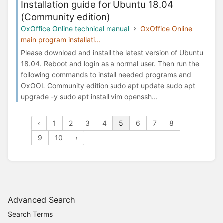
Installation guide for Ubuntu 18.04
(Community edition)
OxOffice Online technical manual
OxOffice Online
main program installati...
Please download and install the latest version of Ubuntu
18.04. Reboot and login as a normal user. Then run the
following commands to install needed programs and
OxOOL Community edition sudo apt update sudo apt
upgrade -y sudo apt install vim openssh...
‹
1
2
3
4
5
6
7
8
9
10
›
Advanced Search
Search Terms