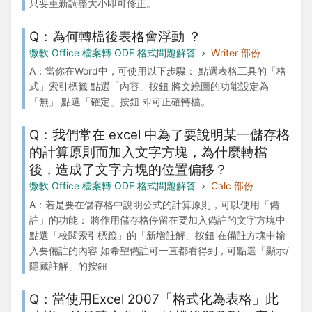
只要重新調整大小即可修正。
Q：為何轉檔後表格會浮動 ？
微軟 Office 檔案轉 ODF 格式問題解答
Writer 部份
A：當你在Word中，可使用以下步驟： 點選表格工具的「格
式」索引標籤 點選「內容」按鈕 將文繞圖的功能設定為
「無」 點選「確定」按鈕 即可正確轉檔。
Q：我們常在 excel 中為了要說明某一儲存格
的計算原則而加入文字方塊，為什麼轉檔
後，造成了文字方塊的位置偏移？
微軟 Office 檔案轉 ODF 格式問題解答
Calc 部份
A：若是要在儲存格中說明公式的計算原則，可以使用「備
註」的功能： 將作用儲存格停留在要加入備註的文字方塊中
點選「校閱索引標籤」的「新增註解」按鈕 在備註方塊中輸
入要備註的內容 如希望備註可一直都看得到，可點選「顯示/
隱藏註解」的按鈕
Q：當使用Excel 2007「格式化為表格」此