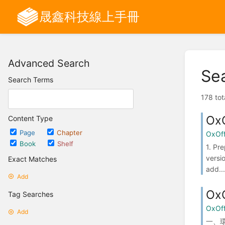
晟鑫科技線上手冊
Advanced Search
Se
Search Terms
178 tot
Ox
Content Type
Page
Chapter
OxOff
Book
Shelf
1. Pr
versi
Exact Matches
add...
Add
Ox
Tag Searches
OxOf
Add
一、環