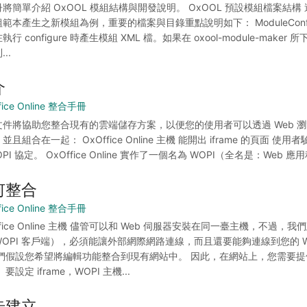
將簡單介紹 OxOOL 模組結構與開發說明。 OxOOL 預設模組檔案結構 這裡就以使
範本產生之新模組為例，重要的檔案與目錄重點說明如下： ModuleConfigurati
執行 configure 時產生模組 XML 檔。如果在 oxool-module-m
..
介
fice Online 整合手冊
文件將協助您整合現有的雲端儲存方案，以便您的使用者可以透過 Web 
並且組合在一起： OxOffice Online 主機 能開出 iframe 的頁面 使用
OPI 協定。 OxOffice Online 實作了一個名為 WOPI（全名是：Web 應用
何整合
fice Online 整合手冊
ffice Online 主機 儘管可以和 Web 伺服器安裝在同一臺主機，不過，我們建
OPI 客戶端），必須能讓外部網際網路連線，而且還要能夠連線到您的 WOP
們假設您希望將編輯功能整合到現有網站中。 因此，在網站上，您需要提供一個 if
要設定 iframe，WOPI 主機...
步建立