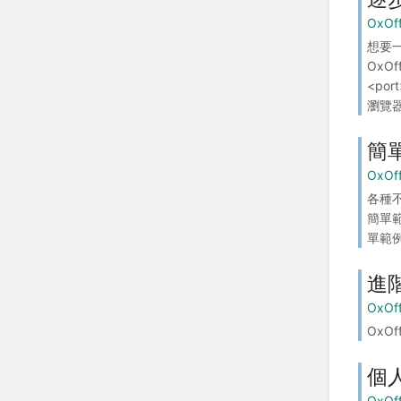
OxOf
想要
OxOf
<po
瀏覽器
簡單
OxOf
各種不
簡單範例
單範例
進
OxOf
OxO
個
OxOf