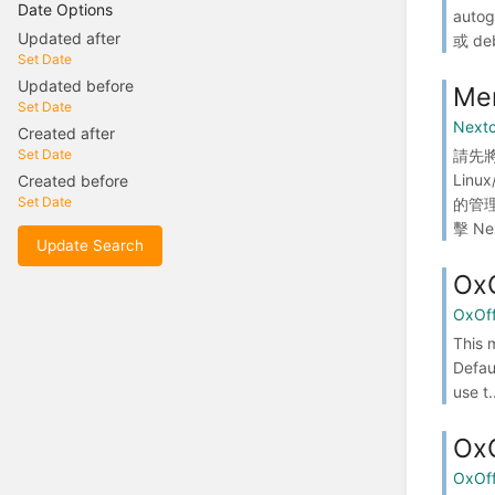
Date Options
auto
Updated after
或 de
Set Date
Updated before
Me
Set Date
Next
Created after
請先將
Set Date
Lin
Created before
Set Date
的管理
擊 Nex
Update Search
Ox
OxOff
This 
Defau
use t.
Ox
OxOf