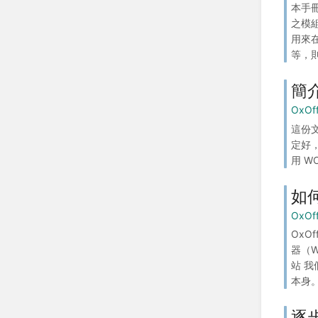
本手冊
之模組
用來在
等，則.
簡
OxOf
這份
定好，
用 W
如
OxOf
OxO
器（W
站 我
本身。 
逐