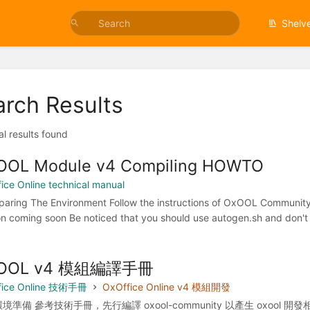
Shelv
arch Results
al results found
OOL Module v4 Compiling HOWTO
ice Online technical manual
eparing The Environment Follow the instructions of OxOOL Communi
on coming soon Be noticed that you should use autogen.sh and don't 
OOL v4 模組編譯手冊
fice Online 技術手冊
OxOffice Online v4 模組開發
境準備 參考技術手冊，先行編譯 oxool-community 以產生 oxool 開發