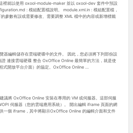
用 oxool-module-maker 並以 oxool-dev 套件中預設
on.md : 模組配置檔說明。 module.xml.in : 模組配置檔，
aker 所下的參數有誤或需要修改、需要調整 XML 檔中的內容或新增標籤
瀏覽器編輯儲存在雲端硬碟中的文件。 因此，您必須將下列部份設
者驗證 連接雲端硬碟 整合 OxOffice Online 最簡單的方法，就是使
程式開放平台介面）的協定。OxOffice Online ...
議將 OxOffice Online 安裝在專用的 VM 或伺服器。這部伺服
I 伺服器（您的雲端應用系統）。 開出編輯 iframe 頁面的網
rame，其中將顯示OxOffice Online 的編輯介面和文件