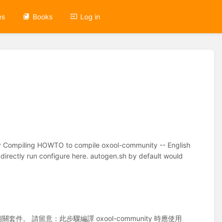
es
Books
Log in
ty Compiling HOWTO to compile oxool-community -- English
directly run configure here. autogen.sh by default would
相關套件。 請留意：此步驟編譯 oxool-community 時應使用