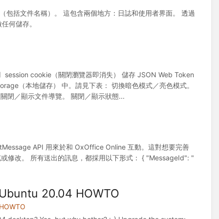
o 取得的資料（包括文件名稱）。 這包含兩個地方：日誌和使用者界面。 透過
做任何儲存。
使用 session cookie（關閉瀏覽器即消失） 儲存 JSON Web Token
storage（本地儲存） 中。請見下表： 切換暗色模式／亮色模式。
關閉／顯示文件導覽。 關閉／顯示狀態...
tMessage API 用來於和 OxOffice Online 互動。這對想要完善
修改。 所有送出的訊息，都採用以下形式： { "MessageId": "
n Ubuntu 20.04 HOWTO
g HOWTO