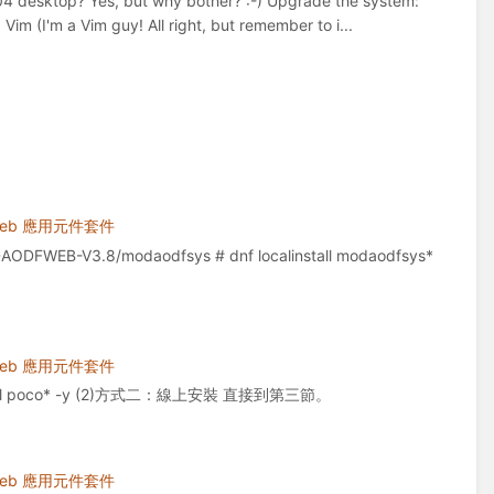
20.04 desktop? Yes, but why bother? :-) Upgrade the system:
m (I'm a Vim guy! All right, but remember to i...
Web 應用元件套件
FWEB-V3.8/modaodfsys # dnf localinstall modaodfsys*
Web 應用元件套件
nstall poco* -y (2)方式二：線上安裝 直接到第三節。
Web 應用元件套件