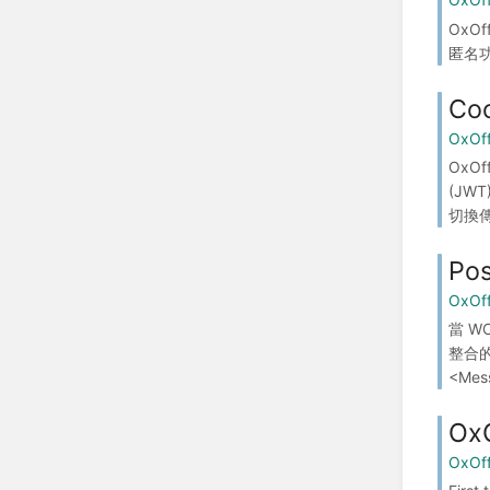
OxO
匿名
Co
OxOf
OxOf
(JW
切換傳
Po
OxOf
當 WO
整合的
<Mess
OxO
OxOff