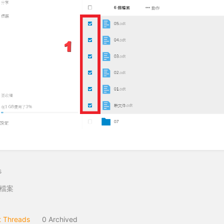
s
檔案
 Threads
0 Archived