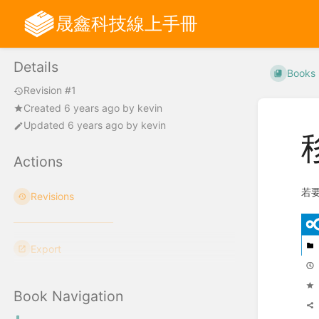
晟鑫科技線上手冊
Details
Books
Revision #1
Created
6 years ago
by
kevin
Updated
6 years ago
by
kevin
Actions
若
Revisions
Export
Book Navigation