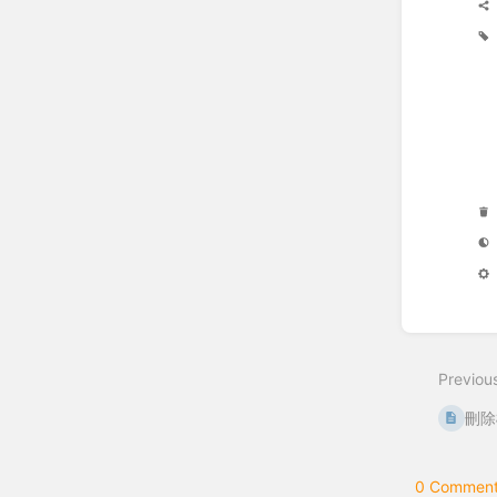
Enter
section
select
Previou
mode
刪除
0 Comment